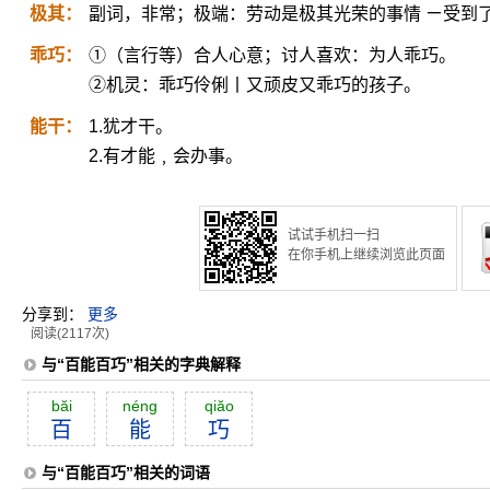
极其：
副词，非常；极端：劳动是极其光荣的事情 ㄧ受到
乖巧：
①（言行等）合人心意；讨人喜欢：为人乖巧。
②机灵：乖巧伶俐丨又顽皮又乖巧的孩子。
能干：
1.犹才干。
2.有才能﹐会办事。
试试手机扫一扫
在你手机上继续浏览此页面
分享到：
更多
阅读(2117次)
与“百能百巧”相关的字典解释
băi
néng
qiăo
百
能
巧
与“百能百巧”相关的词语