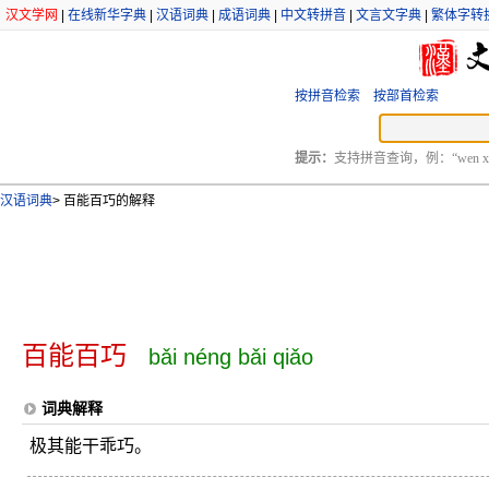
汉文学网
|
在线新华字典
|
汉语词典
|
成语词典
|
中文转拼音
|
文言文字典
|
繁体字转
按拼音检索
按部首检索
提示：
支持拼音查询，例：“wen xu
汉语词典
>
百能百巧的解释
百能百巧
bǎi néng bǎi qiǎo
词典解释
极其能干乖巧。