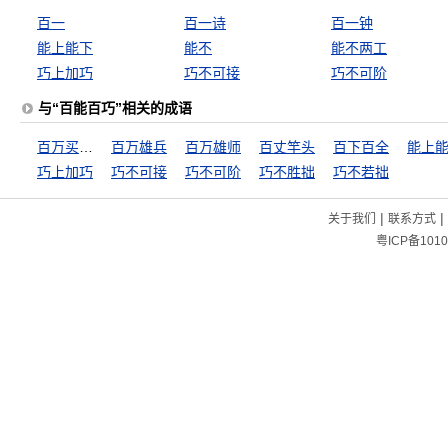
百一
百一诗
百一钟
能上能下
能不
能不两工
巧上加巧
巧不可接
巧不可阶
与“百能百巧”相关的成语
百万买宅，千万买邻
百万雄兵
百万雄师
百丈竿头
百下百全
能上
巧上加巧
巧不可接
巧不可阶
巧不胜拙
巧不若拙
|
|
关于我们
联系方式
粤ICP备1010