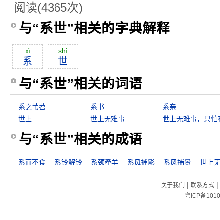
阅读(4365次)
与“系世”相关的字典解释
xì
shì
系
世
与“系世”相关的词语
系之苇苕
系书
系亲
世上
世上无难事
与“系世”相关的成语
系而不食
系铃解铃
系颈牵羊
系风捕影
系风捕景
|
|
关于我们
联系方式
粤ICP备1010