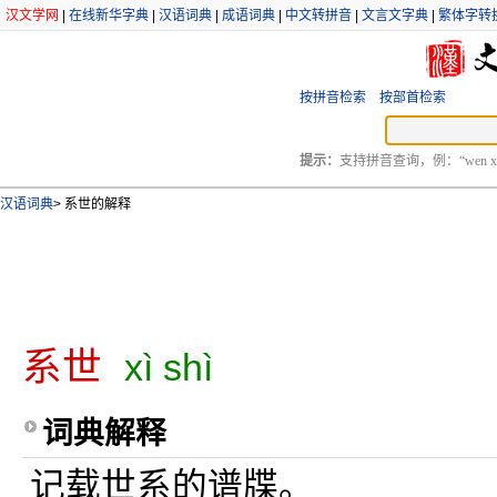
汉文学网
|
在线新华字典
|
汉语词典
|
成语词典
|
中文转拼音
|
文言文字典
|
繁体字转
按拼音检索
按部首检索
提示：
支持拼音查询，例：“wen xu
汉语词典
>
系世的解释
系世
xì shì
词典解释
记载世系的谱牒。