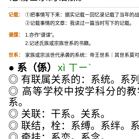
记载：
①把事情写下来：据实记载ㄧ回忆录记载了当年的
②记载事情的文章：我读过一篇当时写下的记载。
谱牒：
1.亦作“谱谍”。
2.记述氏族或宗族世系的书籍。
世系：
家族或宗派世代承袭的系统：帝王世系｜其世系莫
●
系
（係）
xì ㄒㄧˋ
◎ 有联属关系的：系统。系
◎ 高等学校中按学科分的
系。
◎ 关联：干系。关系。
◎ 联结，栓：系缚。系绊。
◎ 牵挂：系恋。系念。