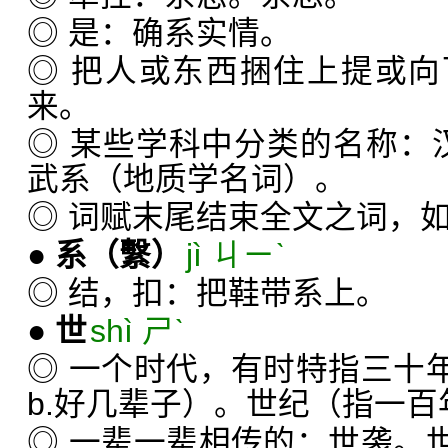
◎ 是：确系实情。
◎ 把人或东西捆住上提或
来。
◎ 某些学科中分类的名称：
武系（地质学名词）。
◎ 词赋末尾结束全文之词，如
●
系
（繫）
jì ㄐㄧˋ
◎ 结，扣：把鞋带系上。
●
世
shì ㄕˋ
◎ 一个时代，有时特指三十年
b.好几辈子）。世纪（指一
◎ 一辈一辈相传的：世袭。世