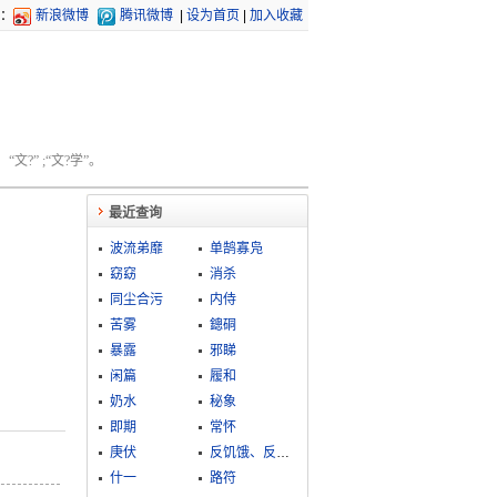
：
新浪微博
腾讯微博
|
设为首页
|
加入收藏
文?” ;“文?学”。
最近查询
波流弟靡
单鹄寡凫
窈窈
消杀
同尘合污
内侍
苦雾
鏓硐
暴露
邪睇
闲篇
履和
奶水
秘象
即期
常怀
庚伏
反饥饿、反内战、反迫害运动
什一
路符