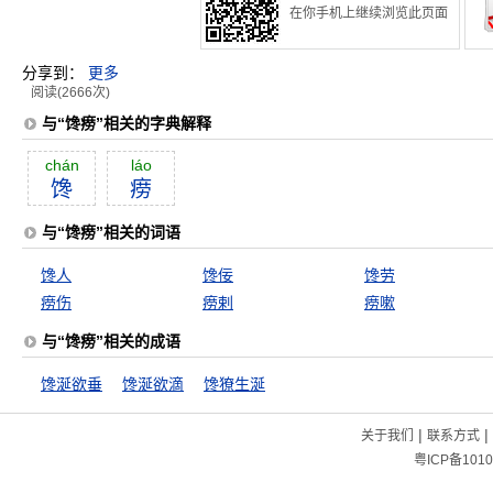
在你手机上继续浏览此页面
分享到：
更多
阅读(2666次)
与“馋痨”相关的字典解释
chán
láo
馋
痨
与“馋痨”相关的词语
馋人
馋佞
馋劳
痨伤
痨剌
痨嗽
与“馋痨”相关的成语
馋涎欲垂
馋涎欲滴
馋獠生涎
|
|
关于我们
联系方式
粤ICP备1010