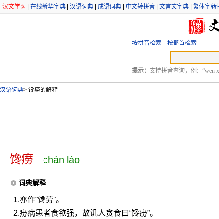
汉文学网
|
在线新华字典
|
汉语词典
|
成语词典
|
中文转拼音
|
文言文字典
|
繁体字转
按拼音检索
按部首检索
提示：
支持拼音查询，例：“wen xu
汉语词典
>
馋痨的解释
馋痨
chán láo
词典解释
1.亦作“馋劳”。
2.痨病患者食欲强，故讥人贪食曰“馋痨”。