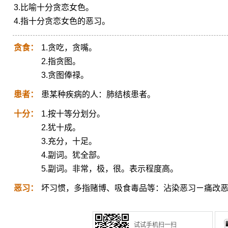
3.比喻十分贪恋女色。
4.指十分贪恋女色的恶习。
贪食：
1.贪吃，贪嘴。
2.指贪图。
3.贪图俸禄。
患者：
患某种疾病的人：肺结核患者。
十分：
1.按十等分划分。
2.犹十成。
3.充分，十足。
4.副词。犹全部。
5.副词。非常，极，很。表示程度高。
恶习：
坏习惯，多指赌博、吸食毒品等：沾染恶习ㄧ痛改
试试手机扫一扫