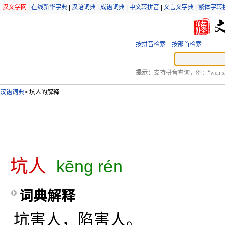
汉文学网
|
在线新华字典
|
汉语词典
|
成语词典
|
中文转拼音
|
文言文字典
|
繁体字转
按拼音检索
按部首检索
提示：
支持拼音查询，例：“wen xu
汉语词典
>
坑人的解释
坑人
kēng rén
词典解释
坑害人，陷害人。