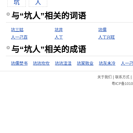
坑
人
与“坑人”相关的词语
坑三姑
坑井
坑儒
人一己百
人丁
人丁兴旺
与“坑人”相关的成语
坑儒焚书
坑坑坎坎
坑坑洼洼
坑家败业
坑灰未冷
人一
|
|
关于我们
联系方式
粤ICP备1010