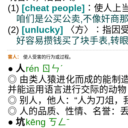
(1)
[cheat people]
∶使人上当
咱们是公买公卖,不像奸商
(2)
[unlucky]
〈方〉∶指因
好容易攒钱买了块手表,转眼
害人：
使人受害的行为或过程。
●
人
rén ㄖㄣˊ
◎ 由类人猿进化而成的能制
并能运用语言进行交际的动物
◎ 别人，他人：“人为刀俎，
◎ 人的品质、性情、名誉：
●
坑
kēng ㄎㄥˉ