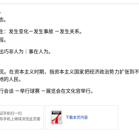
。
态。
生：发生变化ㄧ发生事故 ㄧ发生关系。
程。
出巧非人为｜事在人为。
民。在资本主义时期，指资本主义国家把经济政治势力扩张到
地的人民。
行会谈 ㄧ举行球赛 ㄧ展览会在文化宫举行。
试手机扫一扫
下载本页内容
你手机上继续浏览此页面