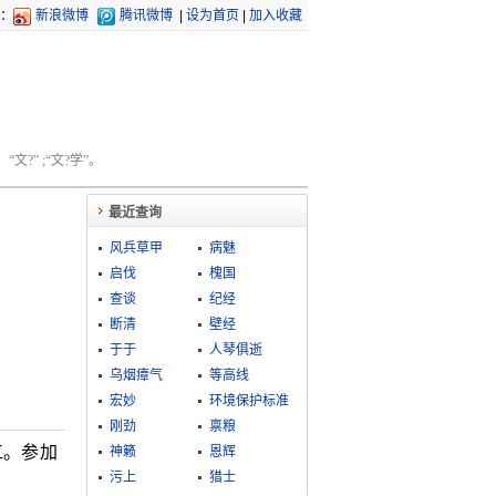
：
新浪微博
腾讯微博
|
设为首页
|
加入收藏
文?” ;“文?学”。
最近查询
风兵草甲
病魅
启伐
槐国
查谈
纪经
断清
壁经
于于
人琴俱逝
乌烟瘴气
等高线
宏妙
环境保护标准
刚劲
禀粮
工。参加
神籁
恩辉
污上
猎士