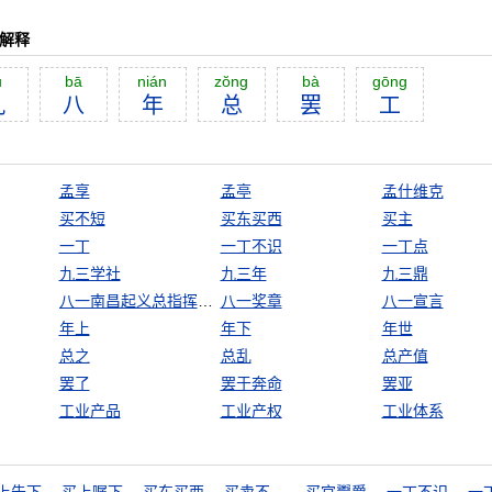
解释
ŭ
bā
nián
zŏng
bà
gōng
九
八
年
总
罢
工
孟享
孟亭
孟什维克
买不短
买东买西
买主
一丁
一丁不识
一丁点
九三学社
九三年
九三鼎
八一南昌起义总指挥部旧址
八一奖章
八一宣言
年上
年下
年世
总之
总乱
总产值
罢了
罢于奔命
罢亚
工业产品
工业产权
工业体系