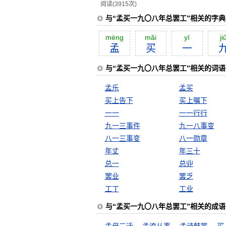
阅读(3915次)
与“孟买一九〇八年总罢工”相关的字典
mèng
măi
yī
ji
孟
买
一
与“孟买一九〇八年总罢工”相关的词语
孟乐
孟买
买上告下
买上嘱下
一一
一一行行
九一三事件
九一八事变
八一三事变
八一勋章
年丈
年三十
总一
总丱
罢业
罢乏
工丁
工业
与“孟买一九〇八年总罢工”相关的成语