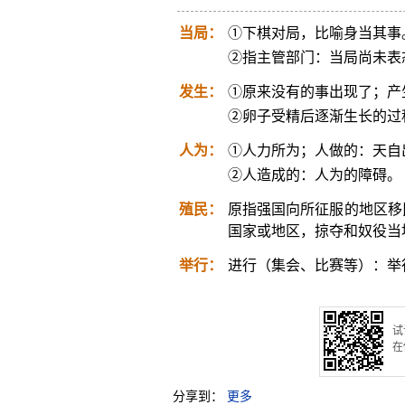
当局：
①下棋对局，比喻身当其事
②指主管部门：当局尚未表
发生：
①原来没有的事出现了；产
②卵子受精后逐渐生长的过
人为：
①人力所为；人做的：天自
②人造成的：人为的障碍。
殖民：
原指强国向所征服的地区移
国家或地区，掠夺和奴役当
举行：
进行（集会、比赛等）：举
试
在
分享到：
更多