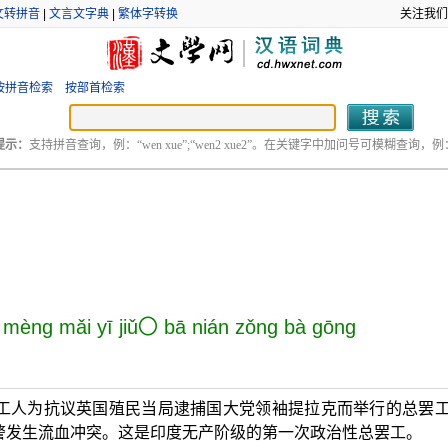
文转拼音
|
文言文字典
|
繁体字转换
关注我们
按拼音检索
按部首检索
提示：
支持拼音查询，例：“wen xue”;“wen2 xue2”。在关键字中加问号可模糊查询，例：“
mèng mǎi yī jiǔ〇 bā nián zǒng bà gōng
度孟买工人为抗议英国殖民当局逮捕国大党领袖提拉克而举行的总罢
警发生流血冲突。这是印度无产阶级的第一次政治性总罢工。