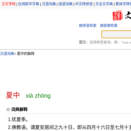
汉文学网
|
在线新华字典
|
汉语词典
|
成语词典
|
中文转拼音
|
文言文字典
|
繁体字转
按拼音检索
按部首检索
提示：
支持拼音查询，例：“wen xu
汉语词典
>
夏中的解释
夏中
xià zhōng
词典解释
1.犹夏季。
2.佛教语。谓夏安居间之九十日，即从四月十六日至七月十