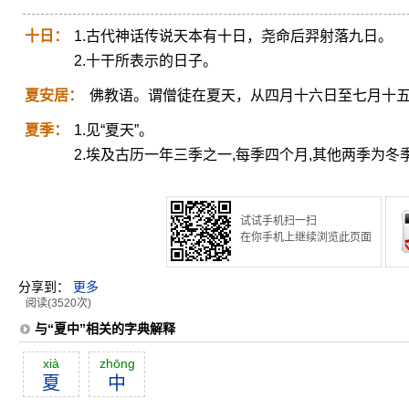
十日：
1.古代神话传说天本有十日，尧命后羿射落九日。
2.十干所表示的日子。
夏安居：
佛教语。谓僧徒在夏天，从四月十六日至七月十
夏季：
1.见“夏天”。
2.埃及古历一年三季之一,每季四个月,其他两季为冬
试试手机扫一扫
在你手机上继续浏览此页面
分享到：
更多
阅读(3520次)
与“夏中”相关的字典解释
xià
zhōng
夏
中