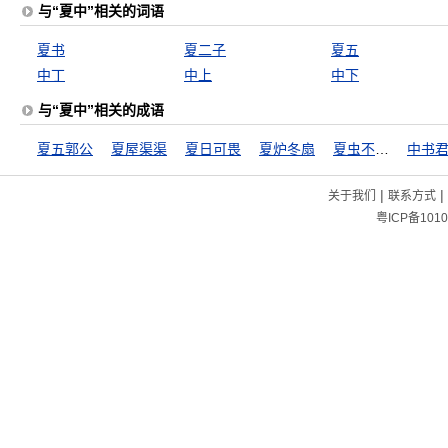
与“夏中”相关的词语
夏书
夏二子
夏五
中丁
中上
中下
与“夏中”相关的成语
夏五郭公
夏屋渠渠
夏日可畏
夏炉冬扇
夏虫不可以语冰
中书
|
|
关于我们
联系方式
粤ICP备1010