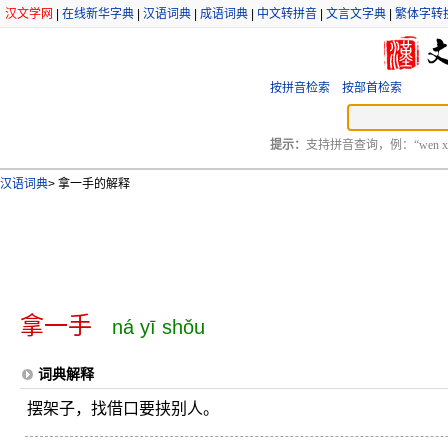
汉文学网
|
在线新华字典
|
汉语词典
|
成语词典
|
中文转拼音
|
文言文字典
|
繁体字转
按拼音检索
按部首检索
提示：
支持拼音查询，例：“wen xu
汉语词典
>
拿一手的解释
拿一手
ná yī shǒu
词典解释
摆架子，找借口要挟别人。