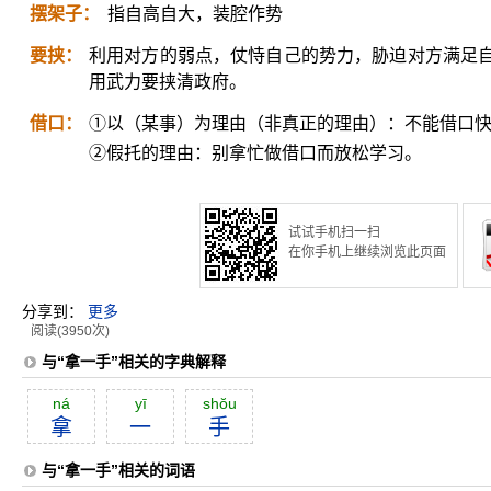
摆架子：
指自高自大，装腔作势
要挟：
利用对方的弱点，仗恃自己的势力，胁迫对方满足
用武力要挟清政府。
借口：
①以（某事）为理由（非真正的理由）：不能借口
②假托的理由：别拿忙做借口而放松学习。
试试手机扫一扫
在你手机上继续浏览此页面
分享到：
更多
阅读(3950次)
与“拿一手”相关的字典解释
ná
yī
shŏu
拿
一
手
与“拿一手”相关的词语