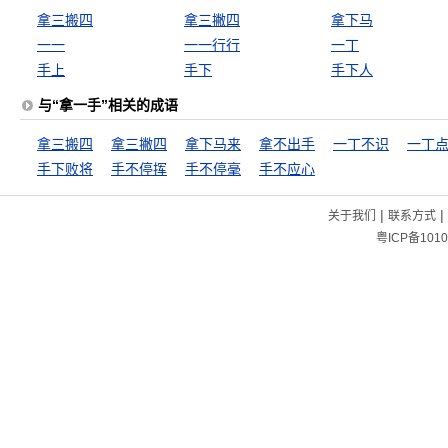
拿三搬四
拿三撇四
拿下马
一一
一一行行
一丁
手上
手下
手下人
与“拿一手”相关的成语
拿三搬四
拿三撇四
拿下马来
拿不出手
一丁不识
一丁
手下败将
手不停挥
手不停毫
手不应心
|
|
关于我们
联系方式
粤ICP备1010