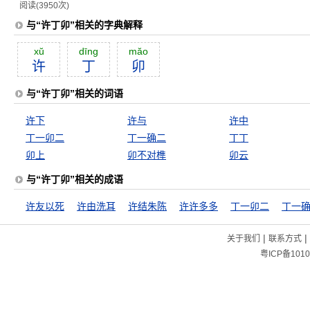
阅读(3950次)
与“许丁卯”相关的字典解释
xŭ
dīng
măo
许
丁
卯
与“许丁卯”相关的词语
许下
许与
许中
丁一卯二
丁一确二
丁丁
卯上
卯不对榫
卯云
与“许丁卯”相关的成语
许友以死
许由洗耳
许结朱陈
许许多多
丁一卯二
丁一
|
|
关于我们
联系方式
粤ICP备1010