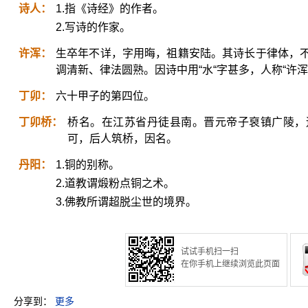
诗人：
1.指《诗经》的作者。
2.写诗的作家。
许浑：
生卒年不详，字用晦，祖籍安陆。其诗长于律体，
调清新、律法圆熟。因诗中用“水“字甚多，人称“许浑
丁卯：
六十甲子的第四位。
丁卯桥：
桥名。在江苏省丹徒县南。晋元帝子裒镇广陵，
可，后人筑桥，因名。
丹阳：
1.铜的别称。
2.道教谓煅粉点铜之术。
3.佛教所谓超脱尘世的境界。
试试手机扫一扫
在你手机上继续浏览此页面
分享到：
更多