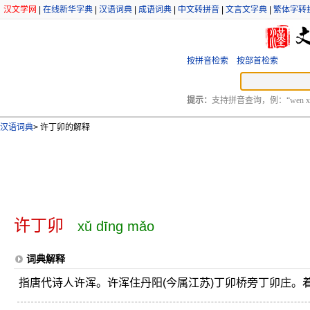
汉文学网
|
在线新华字典
|
汉语词典
|
成语词典
|
中文转拼音
|
文言文字典
|
繁体字转
按拼音检索
按部首检索
提示：
支持拼音查询，例：“wen xu
汉语词典
>
许丁卯的解释
许丁卯
xǔ dīng mǎo
词典解释
指唐代诗人许浑。许浑住丹阳(今属江苏)丁卯桥旁丁卯庄。