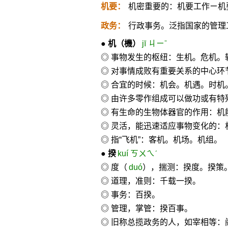
机要：
机密重要的：机要工作ㄧ机
政务：
行政事务。泛指国家的管理
●
机
（機）
jī ㄐㄧˉ
◎ 事物发生的枢纽：生机。危机。
◎ 对事情成败有重要关系的中心环
◎ 合宜的时候：机会。机遇。时机
◎ 由许多零作组成可以做功或有
◎ 有生命的生物体器官的作用：机
◎ 灵活，能迅速适应事物变化的：
◎ 指“飞机”：客机。机场。机组。
●
揆
kuí ㄎㄨㄟˊ
◎ 度（
duó
），揣测：揆度。揆策
◎ 道理，准则：千载一揆。
◎ 事务：百揆。
◎ 管理，掌管：揆百事。
◎ 旧称总揽政务的人，如宰相等：