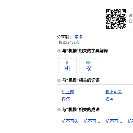
试
在
分享到：
更多
阅读(2432次)
与“机揆”相关的字典解释
jī
kuí
机
揆
与“机揆”相关的词语
机上肉
机不可失
揆伍
揆务
与“机揆”相关的成语
机不可失
机不可失，失不再来
机不可失，时不再来
机