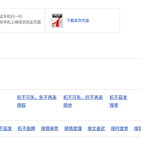
试手机扫一扫
下载本页内容
你手机上继续浏览此页面
机不可失，失不再来
机不可失，时不再来
机不容发
揆叙
揆地
揆宰
不容发
机不旋踵
揆情审势
揆情度理
揆文奋武
揆时度势
揆