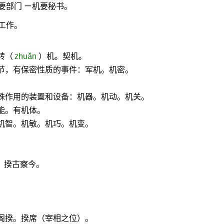
要部门 ㄧ机要秘书。
工作。
转（
zhuǎn
）机。契机。
节，有保密性质的事件：军机。机密。
。
特殊作用的装置和设备：机器。机动。机关。
能。有机体。
机智。机敏。机巧。机变。
。揆古察今。
阁揆。揆席（宰相之位）。