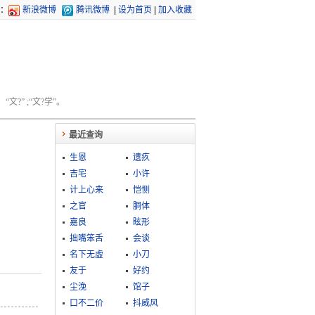
：
新浪微博
腾讯微博
|
设为首页
|
加入收藏
文?” ;“文?学”。
最近查询
生恩
遗疚
吉宅
小许
计上心来
恺恻
之官
胴体
嘉良
眩形
拙嘴笨舌
会谈
名下无虚
小刀
友于
好约
尘浼
馆子
口不二价
抖威风