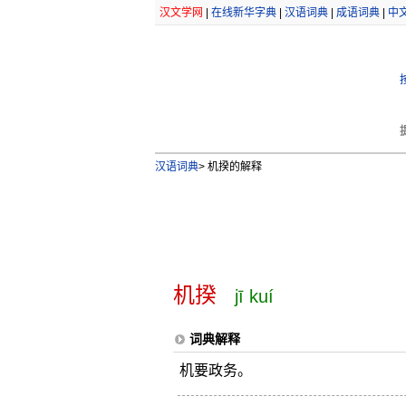
汉文学网
|
在线新华字典
|
汉语词典
|
成语词典
|
中
汉语词典
>
机揆的解释
机揆
jī kuí
词典解释
机要政务。