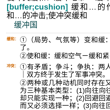
[buffer;cushion]
缓和…的作
和…的冲击;使冲突缓和
缓冲国
①（局势、气氛等）变和缓
缓和：
了。
②使和缓：缓和空气ㄧ缓和紧
①有矛盾；争斗；争执：两
冲突：
｜双方终于发生了军事冲突。
②两种或几种动机同时存在
为三种基本类型：(1)向往
却只能实现一种；(2)回避
而又必须选择一样；(3)向