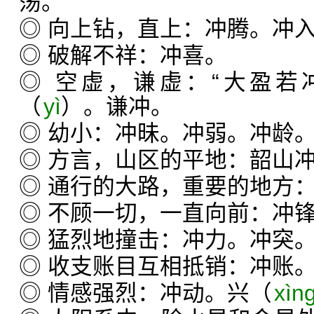
荡。
◎ 向上钻，直上：冲腾。冲
◎ 破解不祥：冲喜。
◎ 空虚，谦虚：“大盈若
（
yì
）。谦冲。
◎ 幼小：冲昧。冲弱。冲龄
◎ 方言，山区的平地：韶山
◎ 通行的大路，重要的地方
◎ 不顾一切，一直向前：冲
◎ 猛烈地撞击：冲力。冲突
◎ 收支账目互相抵销：冲账
◎ 情感强烈：冲动。兴（
xìn