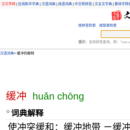
汉文学网
|
在线新华字典
|
汉语词典
|
成语词典
|
中文转拼音
|
文言文字典
|
繁体字转
按拼音检索
按部首检索
提示：
支持拼音查询，例：“wen xu
汉语词典
>
缓冲的解释
缓冲
huǎn chōng
词典解释
使冲突缓和：缓冲地带 ㄧ缓