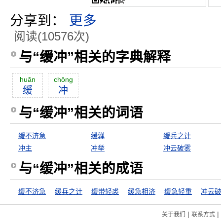
分享到：
更多
阅读(10576次)
与“缓冲”相关的字典解释
huăn
chōng
缓
冲
与“缓冲”相关的词语
缓不济急
缓亸
缓兵之计
冲主
冲举
冲云破雾
与“缓冲”相关的成语
缓不济急
缓兵之计
缓带轻裘
缓急相济
缓急轻重
冲云
|
|
关于我们
联系方式