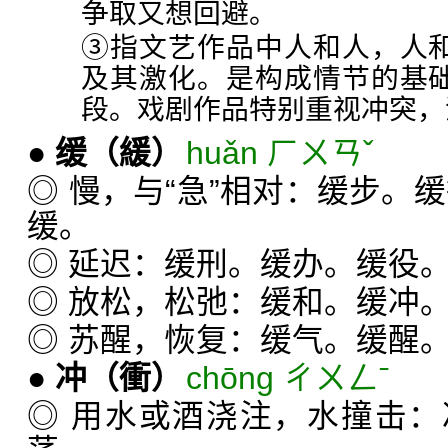
争取又想回避。
③指文艺作品中人和人，人
及其激化。是构成情节的基
段。戏剧作品特别重视冲突，
●
缓
（緩）
huǎn ㄏㄨㄢˇ
◎ 慢，与“急”相对：缓步。
缓。
◎ 延迟：缓刑。缓办。缓役
◎ 放松，松弛：缓和。缓冲
◎ 苏醒，恢复：缓气。缓醒
●
冲
（衝）
chōng ㄔㄨㄥˉ
◎ 用水或酒浇注，水撞击