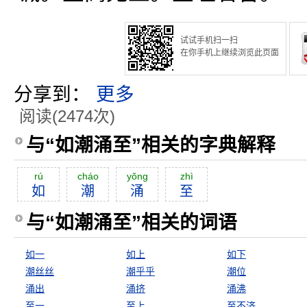
试试手机扫一扫
在你手机上继续浏览此页面
分享到：
更多
阅读(2474次)
与“如潮涌至”相关的字典解释
rú
cháo
yŏng
zhì
如
潮
涌
至
与“如潮涌至”相关的词语
如一
如上
如下
潮丝丝
潮乎乎
潮位
涌出
涌挤
涌沸
至一
至上
至不济