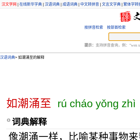
汉文学网
|
在线新华字典
|
汉语词典
|
成语词典
|
中文转拼音
|
文言文字典
|
繁体字转
按拼音检索
按部首检索
提示：
支持拼音查询，例：“wen xu
汉语词典
>
如潮涌至的解释
如潮涌至
rú cháo yǒng zhì
词典解释
像潮涌一样，比喻某种事物来