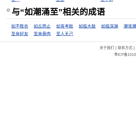
与“如潮涌至”相关的成语
如不胜衣
如丘而止
如丧考妣
如临大敌
如临深渊
潮涨
至亲好友
至亲骨肉
至人无己
|
|
关于我们
联系方式
粤ICP备1010