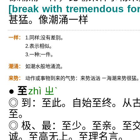
[break with tremendous fo
甚猛。像潮涌一样
一样：
1.同样;没有差别。
2.表示相似。
3.一种;一件。
潮涌：
如潮水般地涌流。
来势：
动作或事物到来的气势：来势汹汹 ㄧ海潮来势很猛
●
至
zhì ㄓˋ
◎ 到：至此。自始至终。从
至。
◎ 极、最：至少。至亲。至
诚。至高无上。至理名言。