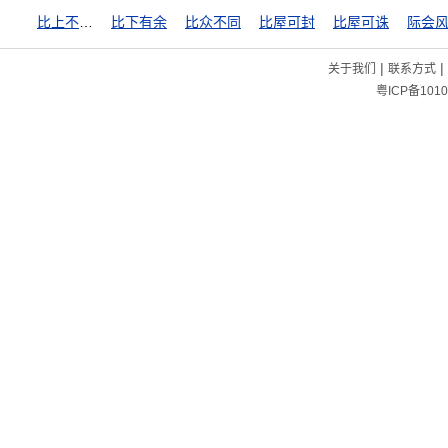
比上不足，比下有余
比下有余
比众不同
比屋可封
比屋可诛
际会
|
|
关于我们
联系方式
粤ICP备1010