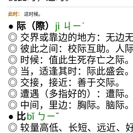
此时：
这时候。
●
际
（際）
jì ㄐㄧˋ
◎ 交界或靠边的地方：无边
◎ 彼此之间：校际互助。人
◎ 时候：值此生死存亡之际
◎ 当，适逢其时：际此盛会
◎ 交接，接近：善于交际。
◎ 遭遇（多指好的）：遭际
◎ 中间，里边：胸际。脑际
●
比
bǐ ㄅㄧˇ
◎ 较量高低、长短、远近、