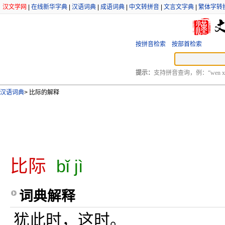
汉文学网
|
在线新华字典
|
汉语词典
|
成语词典
|
中文转拼音
|
文言文字典
|
繁体字转
按拼音检索
按部首检索
提示：
支持拼音查询，例：“wen xu
汉语词典
>
比际的解释
比际
bǐ jì
词典解释
犹此时，这时。