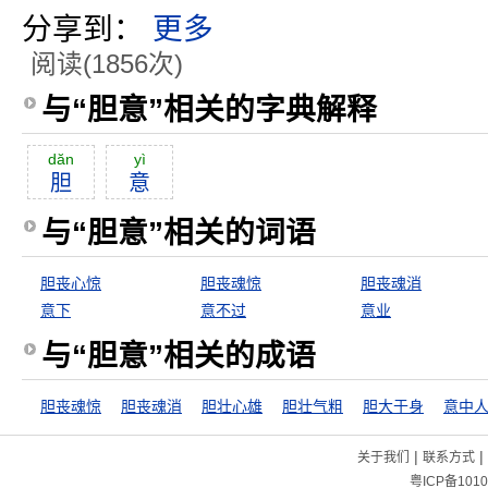
分享到：
更多
阅读(1856次)
与“胆意”相关的字典解释
dăn
yì
胆
意
与“胆意”相关的词语
胆丧心惊
胆丧魂惊
胆丧魂消
意下
意不过
意业
与“胆意”相关的成语
胆丧魂惊
胆丧魂消
胆壮心雄
胆壮气粗
胆大于身
意中
|
|
关于我们
联系方式
粤ICP备1010