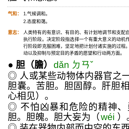
气和：
1.气候调和。
2.态度和蔼。
意志：
人类特有的有意识、有目的、有计划地调节和支配
执行阶段。决定阶段指选择一个有重大意义的动机
行阶段即克服困难，坚定地把计划付诸实施的过程
动以及抑制与预定目的矛盾的愿望和行动两方面。
●
胆
（膽）
dǎn ㄉㄢˇ
◎ 人或某些动物体内器官之
胆囊。苦胆。胆固醇。肝胆
心相见）。
◎ 不怕凶暴和危险的精神
胆。胆魄。胆大妄为（
wéi
）
◎ 装在器物内部而中空的东