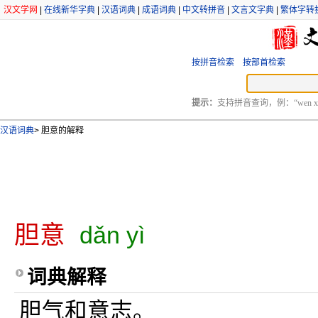
汉文学网
|
在线新华字典
|
汉语词典
|
成语词典
|
中文转拼音
|
文言文字典
|
繁体字转
按拼音检索
按部首检索
提示：
支持拼音查询，例：“wen xu
汉语词典
>
胆意的解释
胆意
dǎn yì
词典解释
胆气和意志。