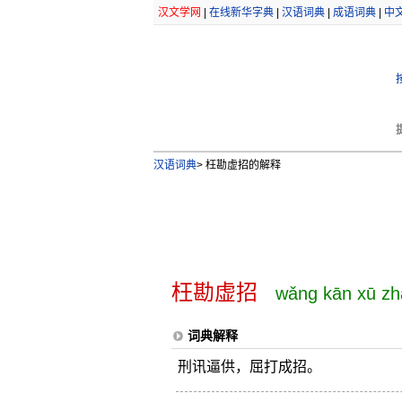
汉文学网
|
在线新华字典
|
汉语词典
|
成语词典
|
中
汉语词典
>
枉勘虚招的解释
枉勘虚招
wǎng kān xū zh
词典解释
刑讯逼供，屈打成招。