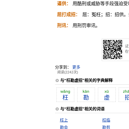
逼供：
用酷刑或威胁等手段强迫受
屈打成招：
屈：冤枉；招：招供。
刑讯：
用刑罚审讯。
试
在
分享到：
更多
阅读(2242次)
与“枉勘虚招”相关的字典解释
wăng
kān
xū
zh
枉
勘
虚
与“枉勘虚招”相关的词语
枉上
枉临
勘会
勘剪