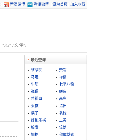
：
新浪微博
腾讯微博
|
设为首页
|
加入收藏
文?” ;“文?学”。
最近查询
维摩疾
赘翁
马走
禅僧
牛筋
七平八稳
禅偈
联曹
曾祖母
高鸟
柬拔
请佃
槟子
衾枕
好乱乐祸
二黄
拍发
倍处
拥据
称体载衣