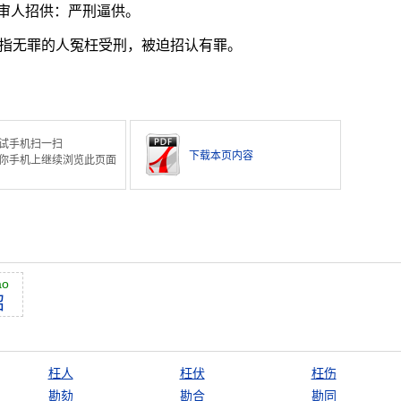
审人招供：严刑逼供。
指无罪的人冤枉受刑，被迫招认有罪。
试手机扫一扫
下载本页内容
你手机上继续浏览此页面
āo
招
枉人
枉伏
枉伤
勘劾
勘合
勘同