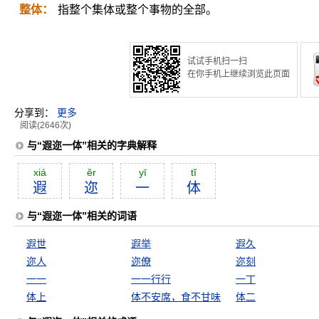
整体：
指整个集体或整个事物的全部。
试试手机扫一扫
在你手机上继续浏览此页面
分享到：
更多
阅读(2646次)
与“遐迩一体”相关的字典解释
xiá
ĕr
yī
tĭ
遐
迩
一
体
与“遐迩一体”相关的词语
遐世
遐举
遐久
迩人
迩僚
迩刻
一一
一一行行
一丁
体上
体不安席，食不甘味
体二