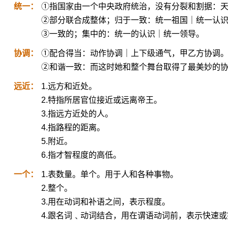
统一：
①指国家由一个中央政府统治，没有分裂和割据：
②部分联合成整体；归于一致：统一祖国｜统一认
③一致的；集中的：统一的认识｜统一领导。
协调：
①配合得当：动作协调｜上下级通气，甲乙方协调
②和谐一致：而这时她和整个舞台取得了最美妙的
远近：
1.远方和近处。
2.特指所居官位接近或远离帝王。
3.指远方近处的人。
4.指路程的距离。
5.附近。
6.指才智程度的高低。
一个：
1.表数量。单个。用于人和各种事物。
2.整个。
3.用在动词和补语之间，表示程度。
4.跟名词﹑动词结合，用在谓语动词前，表示快速