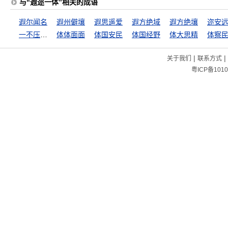
与“遐迩一体”相关的成语
遐尔闻名
遐州僻壤
遐思遥爱
遐方绝域
遐方绝壤
迩安
一不压众，百不随一
体体面面
体国安民
体国经野
体大思精
体察
|
|
关于我们
联系方式
粤ICP备1010