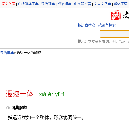
汉文学网
|
在线新华字典
|
汉语词典
|
成语词典
|
中文转拼音
|
文言文字典
|
繁体字转
按拼音检索
按部首检索
提示：
支持拼音查询，例：“wen xu
汉语词典
>
遐迩一体的解释
遐迩一体
xiá ěr yī tǐ
词典解释
指远近犹如一个整体。形容协调统一。