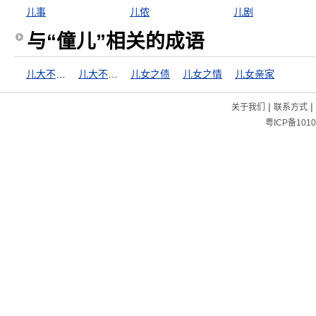
儿事
儿侬
儿剧
与“僮儿”相关的成语
儿大不由娘
儿大不由爷
儿女之债
儿女之情
儿女亲家
|
|
关于我们
联系方式
粤ICP备1010