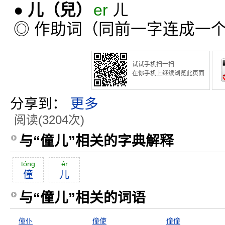
●
儿
（兒）
er
ㄦ
◎ 作助词（同前一字连成一
试试手机扫一扫
在你手机上继续浏览此页面
分享到：
更多
阅读(3204次)
与“僮儿”相关的字典解释
tóng
ér
僮
儿
与“僮儿”相关的词语
僮仆
僮使
僮僮