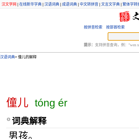
汉文学网
|
在线新华字典
|
汉语词典
|
成语词典
|
中文转拼音
|
文言文字典
|
繁体字转
按拼音检索
按部首检索
提示：
支持拼音查询，例：“wen xu
汉语词典
>
僮儿的解释
僮儿
tóng ér
词典解释
男孩。