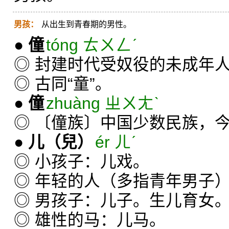
男孩：
从出生到青春期的男性。
●
僮
tóng ㄊㄨㄥˊ
◎ 封建时代受奴役的未成年
◎ 古同“童”。
●
僮
zhuàng ㄓㄨㄤˋ
◎ 〔僮族〕中国少数民族，今
●
儿
（兒）
ér ㄦˊ
◎ 小孩子：儿戏。
◎ 年轻的人（多指青年男子
◎ 男孩子：儿子。生儿育女
◎ 雄性的马：儿马。