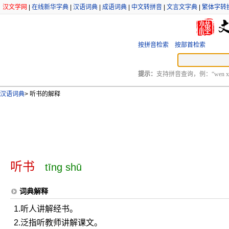
汉文学网
|
在线新华字典
|
汉语词典
|
成语词典
|
中文转拼音
|
文言文字典
|
繁体字转
按拼音检索
按部首检索
提示：
支持拼音查询，例：“wen xu
汉语词典
>
听书的解释
听书
tīng shū
词典解释
1.听人讲解经书。
2.泛指听教师讲解课文。