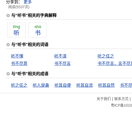
分享到：
更多
阅读(5537次)
与“听书”相关的字典解释
tīng
shū
听
书
与“听书”相关的词语
听不懂
听不清
听之任之
书不尽意
书不尽言
书不尽言，言不尽
与“听书”相关的成语
听之任之
听人穿鼻
听其自便
听其自流
听其自然
书不
|
|
关于我们
联系方式
粤ICP备1010