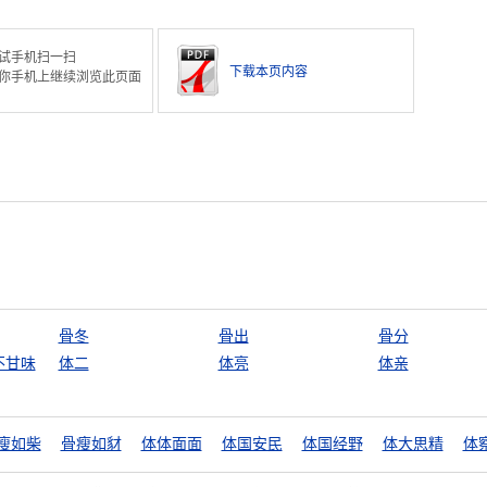
试手机扫一扫
下载本页内容
你手机上继续浏览此页面
骨冬
骨出
骨分
不甘味
体二
体亮
体亲
瘦如柴
骨瘦如豺
体体面面
体国安民
体国经野
体大思精
体