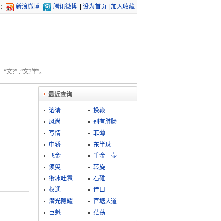
：
新浪微博
腾讯微博
|
设为首页
|
加入收藏
文?” ;“文?学”。
最近查询
谘请
投鞭
风尚
别有肺肠
写情
菲薄
中轿
东半球
飞金
千金一壶
须臾
转旋
衔冰吐雹
石碓
权通
佳口
潜光隐耀
官塘大道
巨魁
茫荡