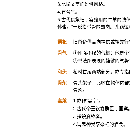
3.比喻文章的雄健风格。
4.有骨气。
5.古代供祭祀﹑宴飨用的牛羊的肢
体也。”一说指带骨的熟肉。孔颖达疏
祭祀：
旧俗备供品向神佛或祖先行
骨气：
①刚强不屈的气概：他是个
②书法所表现的雄健的气势
和头：
棺材首尾两端部分。亦专指
骨架：
骨头架子，比喻在物体内部
骨架。
宴飨：
1.亦作“宴享”。
2.古代帝王饮宴群臣﹑国宾
3.指设宴飨客。
4.谓鬼神受享祭祀的酒食。