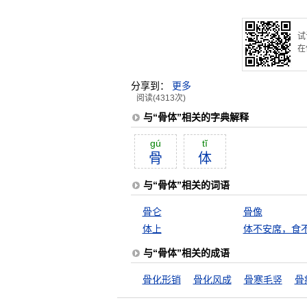
试
在
分享到：
更多
阅读(4313次)
与“骨体”相关的字典解释
gú
tĭ
骨
体
与“骨体”相关的词语
骨仑
骨像
体上
体不安席，食
与“骨体”相关的成语
骨化形销
骨化风成
骨寒毛竖
骨