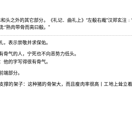
体和头之外的其它部分。《礼记．曲礼上》“左殽右胾”汉郑玄注﹕
:“熟肉带骨而脔曰殽。”
礼，表示崇敬并求保佑。
有骨气的人，宁死也不向恶势力低头。
：他的字写得很有骨气。
前端部分。
支撑的架子：这种猪的骨架大，而且瘦肉率很高丨工地上耸立
。