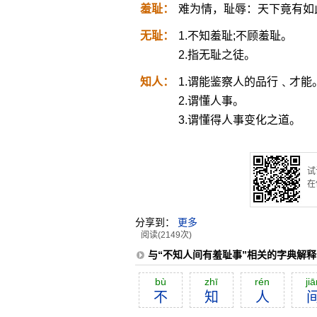
羞耻：
难为情，耻辱：天下竟有如
无耻：
1.不知羞耻;不顾羞耻。
2.指无耻之徒。
知人：
1.谓能鉴察人的品行﹑才能
2.谓懂人事。
3.谓懂得人事变化之道。
试
在
分享到：
更多
阅读(2149次)
与“不知人间有羞耻事”相关的字典解释
bù
zhī
rén
jiā
不
知
人