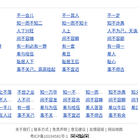
不一会儿
不一其人
不一定
知一而不知二
知一而不知十
知不诈愚
人丁兴旺
人上
人不为己，天诛
间不容瞚
间不容瞬
间不容砺
弊
有一利必有一弊
有一套
有一得一
羞与哙伍
羞丑
羞人
耻居人下
耻居王后
耻心
事不关己，高高挂起
事不宜迟
事不师古
上不落
不世之业
知一万毕
知一不知十
知一而不知二
知不诈愚
知
人不人，鬼不鬼
人不可貌相
间不容发
间不容息
间不容瞚
间不容瞬
间
一手儿
有一搭没一搭
羞与为伍
羞与哙伍
羞人答答
羞以牛后
羞
言人过
事不关己
事不关己，高高挂起
事不宜迟
事不师古
事不有余
|
|
|
|
|
关于我们
联系方式
免责声明
意见建议
友情链接
网站地图
粤ICP备10104591号-1