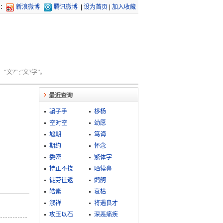
：
新浪微博
腾讯微博
|
设为首页
|
加入收藏
文?” ;“文?学”。
最近查询
骗子手
栘杨
空对空
幼愿
墟期
笃诲
期约
怀念
委密
繁体字
持正不挠
晒犊鼻
徒劳往返
鹢舸
皓素
衰枯
淑祥
将遇良才
攻玉以石
深恶痛疾