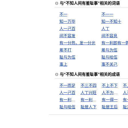
与“不知人间有羞耻事”相关的词语
不一
不一一
知一万毕
知一不知十
人一己百
人丁
间不容发
间不容息
有一分热，发一分光
有一利即有一
羞不打
羞与为伍
耻与为伍
耻与哙伍
事上
事不关己
与“不知人间有羞耻事”相关的成语
不一而足
不三不四
不上不下
不
人一己百
人丁兴旺
人不为己，天诛地灭
有一利即有一弊
有一利必有一弊
有一得一
有
耻与哙伍
耻居人下
耻居王后
耻