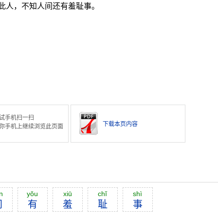
此人，不知人间还有羞耻事。
。
试手机扫一扫
下载本页内容
你手机上继续浏览此页面
n
yŏu
xiū
chĭ
shì
间
有
羞
耻
事