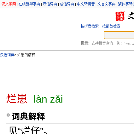
汉文学网
|
在线新华字典
|
汉语词典
|
成语词典
|
中文转拼音
|
文言文字典
|
繁体字转
按拼音检索
按部首检索
提示：
支持拼音查询，例：“wen xu
汉语词典
>
烂崽的解释
烂崽
làn zǎi
词典解释
见“烂仔”。