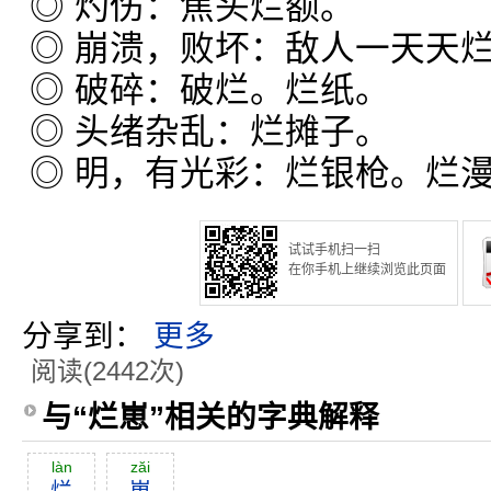
◎ 灼伤：焦头烂额。
◎ 崩溃，败坏：敌人一天天
◎ 破碎：破烂。烂纸。
◎ 头绪杂乱：烂摊子。
◎ 明，有光彩：烂银枪。烂
试试手机扫一扫
在你手机上继续浏览此页面
分享到：
更多
阅读(2442次)
与“烂崽”相关的字典解释
làn
zăi