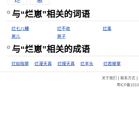
烂
崽
与“烂崽”相关的词语
烂七八糟
烂不收
烂事
崽儿
崽子
与“烂崽”相关的成语
烂如指掌
烂漫天真
烂熳天真
烂羊头
烂若披掌
|
|
关于我们
联系方式
粤ICP备1010