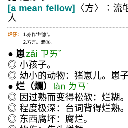
[a mean fellow]
〈方〉∶流氓
人
烂仔：
1.亦作“烂崽”。
2.方言。流氓。
●
崽
zǎi ㄗㄞˇ
◎ 小孩子。
◎ 幼小的动物：猪崽儿。崽
●
烂
（爛）
làn ㄌㄢˋ
◎ 因过熟而变得松软：烂糊
◎ 程度极深：台词背得烂熟
◎ 东西腐坏：腐烂。