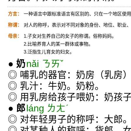
方言：
一种语言中跟标准语言有区别的、只在一个地区使
称谓：
对人的称呼，表示对不同对象的身份、地位、职业
母亲：
1.子女对生养自己的女子的称谓。俗称妈妈。
2.比喻养育人的某一群体或事物。
3.泛指生儿育女的妇女。
●
奶
nǎi ㄋㄞˇ
◎ 哺乳的器官：奶房（乳房
◎ 乳汁：牛奶。奶粉。
◎ 用乳房给孩子喂奶：奶孩
●
郎
láng ㄌㄤˊ
◎ 对年轻男子的称呼：大郎
◎ 对某种人的称呼：货郎。