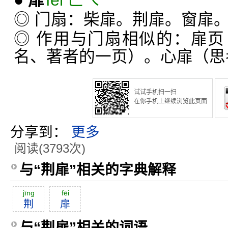
●
扉
fēi ㄈㄟˉ
◎ 门扇：柴扉。荆扉。窗扉
◎ 作用与门扇相似的：扉
名、著者的一页）。心扉（思
试试手机扫一扫
在你手机上继续浏览此页面
分享到：
更多
阅读(3793次)
与“荆扉”相关的字典解释
jīng
fēi
荆
扉
与“荆扉”相关的词语