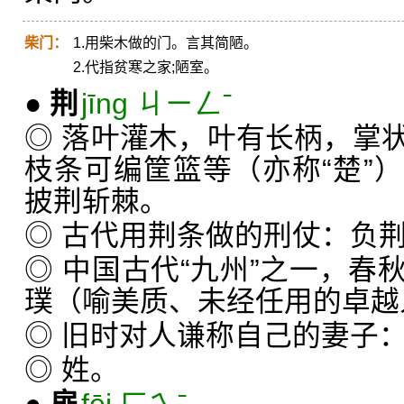
柴门：
1.用柴木做的门。言其简陋。
2.代指贫寒之家;陋室。
●
荆
jīng ㄐㄧㄥˉ
◎ 落叶灌木，叶有长柄，掌
枝条可编筐篮等（亦称“楚”
披荆斩棘。
◎ 古代用荆条做的刑仗：负
◎ 中国古代“九州”之一，春
璞（喻美质、未经任用的卓越
◎ 旧时对人谦称自己的妻子
◎ 姓。