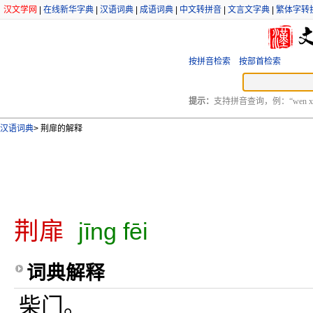
汉文学网
|
在线新华字典
|
汉语词典
|
成语词典
|
中文转拼音
|
文言文字典
|
繁体字转
按拼音检索
按部首检索
提示：
支持拼音查询，例：“wen xu
汉语词典
>
荆扉的解释
荆扉
jīng fēi
词典解释
柴门。