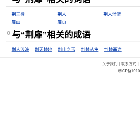
荆三棱
荆人
荆人涉澭
扉画
扉页
与“荆扉”相关的成语
荆人涉澭
荆天棘地
荆山之玉
荆棘丛生
荆棘塞途
|
|
关于我们
联系方式
粤ICP备1010