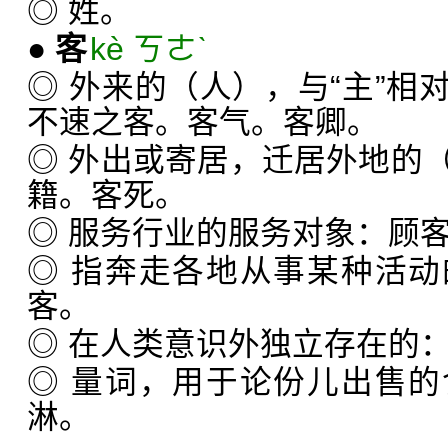
◎ 姓。
●
客
kè ㄎㄜˋ
◎ 外来的（人），与“主”相
不速之客。客气。客卿。
◎ 外出或寄居，迁居外地的
籍。客死。
◎ 服务行业的服务对象：顾
◎ 指奔走各地从事某种活
客。
◎ 在人类意识外独立存在的
◎ 量词，用于论份儿出售
淋。