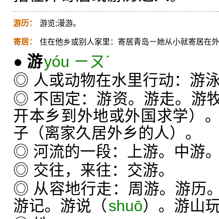
游历：
游览;漫游。
寄居：
住在他乡或别人家里：寄居青岛ㄧ她从小就寄居在
●
游
yóu ㄧㄡˊ
◎ 人或动物在水里行动：游
◎ 不固定：游资。游走。游
开本乡到外地或外国求学）
子（离家久居外乡的人）。
◎ 河流的一段：上游。中游
◎ 交往，来往：交游。
◎ 从容地行走：周游。游历
游记。游说（
shuō
）。游山