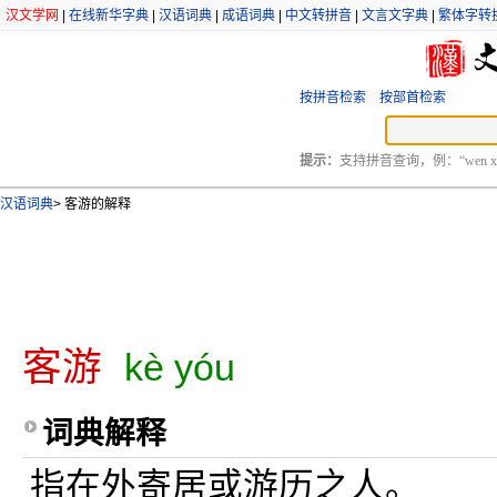
汉文学网
|
在线新华字典
|
汉语词典
|
成语词典
|
中文转拼音
|
文言文字典
|
繁体字转
按拼音检索
按部首检索
提示：
支持拼音查询，例：“wen xu
汉语词典
>
客游的解释
客游
kè yóu
词典解释
指在外寄居或游历之人。