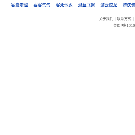
客囊羞涩
客客气气
客死他乡
游丝飞絮
游云惊龙
游侠
|
|
关于我们
联系方式
粤ICP备1010