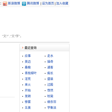
：
新浪微博
腾讯微博
|
设为首页
|
加入收藏
文?” ;“文?学”。
最近查询
应事
走水
英迈
操奇
桑榆
逋客
青枝緑叶
痴长
淫荒
盛装
来火
过殿
开始
惸然
发硎
杖毙
惨雾
缬衣帘
五美
学衡派