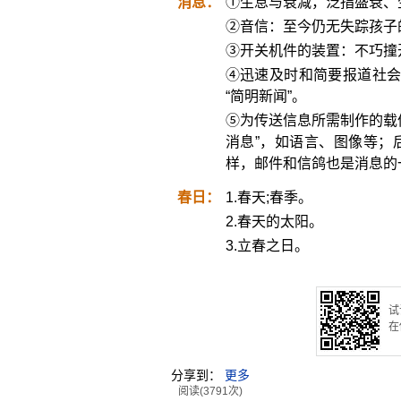
消息：
①生息与衰减，泛指盛衰、
②音信：至今仍无失踪孩子
③开关机件的装置：不巧撞
④迅速及时和简要报道社会
“简明新闻”。
⑤为传送信息所需制作的载
消息”，如语言、图像等；
样，邮件和信鸽也是消息的
春日：
1.春天;春季。
2.春天的太阳。
3.立春之日。
试
在
分享到：
更多
阅读(3791次)