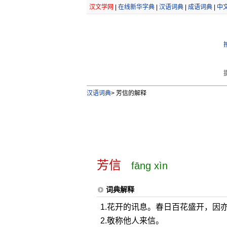
汉文学网
|
在线新华字典
|
汉语词典
|
成语词典
|
中
汉语词典
>
芳信的解释
芳信
fāng xìn
词典解释
1.花开的讯息。春日百花盛开，因
2.敬称他人来信。