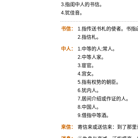
3.指闺中人的书信。
4.犹佳音。
书信：
1.指传送书札的使者。书指
2.指信札。
中人：
1.中等的人;常人。
2.中等人家。
3.宦官。
4.宫女。
5.指有权势的朝臣。
6.犹内人。
7.居间介绍或作证的人。
8.中国人。
9.借指中等酒。
来信：
寄信来或送信来：到了那里