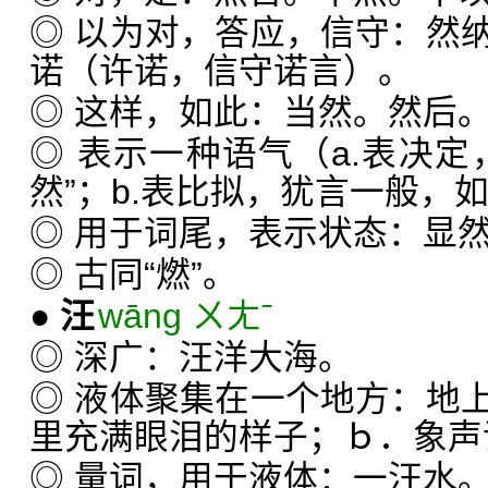
◎ 以为对，答应，信守：然
诺（许诺，信守诺言）。
◎ 这样，如此：当然。然后
◎ 表示一种语气（a.表决定
然”；b.表比拟，犹言一般，如
◎ 用于词尾，表示状态：显
◎ 古同“燃”。
●
汪
wāng ㄨㄤˉ
◎ 深广：汪洋大海。
◎ 液体聚集在一个地方：地
里充满眼泪的样子；ｂ．象声
◎ 量词，用于液体：一汪水