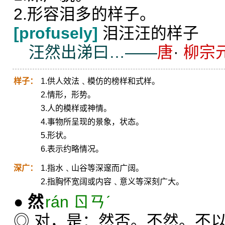
2.形容泪多的样子。
[profusely]
泪汪汪的样子
汪然出涕曰…——
唐
·
柳宗
样子：
1.供人效法﹑模仿的榜样和式样。
2.情形，形势。
3.人的模样或神情。
4.事物所呈现的景象，状态。
5.形状。
6.表示约略情况。
深广：
1.指水﹑山谷等深邃而广阔。
2.指胸怀宽阔或内容﹑意义等深刻广大。
●
然
rán ㄖㄢˊ
◎ 对，是：然否。不然。不