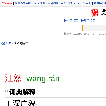
汉文学网
|
在线新华字典
|
汉语词典
|
成语词典
|
中文转拼音
|
文言文字典
|
繁体字转
按拼音检索
按部首检索
提示：
支持拼音查询，例：“wen xu
汉语词典
>
汪然的解释
汪然
wāng rán
词典解释
1.深广貌。