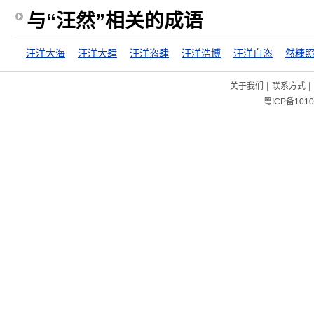
与“汪然”相关的成语
汪洋大海
汪洋大肆
汪洋恣肆
汪洋浩博
汪洋自恣
然糠
|
|
关于我们
联系方式
粤ICP备1010