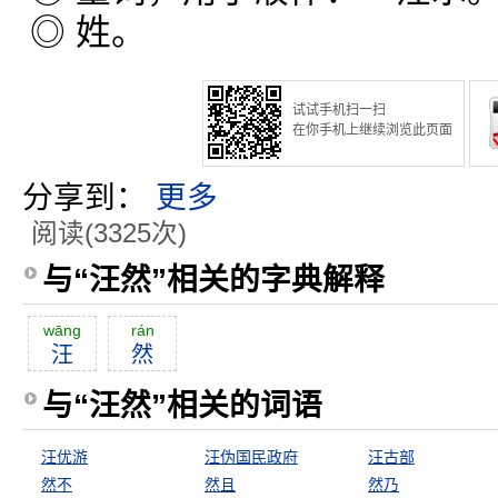
◎ 姓。
试试手机扫一扫
在你手机上继续浏览此页面
分享到：
更多
阅读(3325次)
与“汪然”相关的字典解释
wāng
rán
汪
然
与“汪然”相关的词语
汪优游
汪伪国民政府
汪古部
然不
然且
然乃