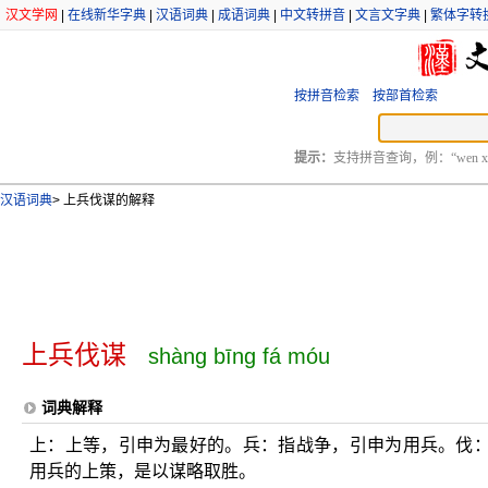
汉文学网
|
在线新华字典
|
汉语词典
|
成语词典
|
中文转拼音
|
文言文字典
|
繁体字转
按拼音检索
按部首检索
提示：
支持拼音查询，例：“wen xu
汉语词典
>
上兵伐谋的解释
上兵伐谋
shàng bīng fá móu
词典解释
上：上等，引申为最好的。兵：指战争，引申为用兵。伐
用兵的上策，是以谋略取胜。