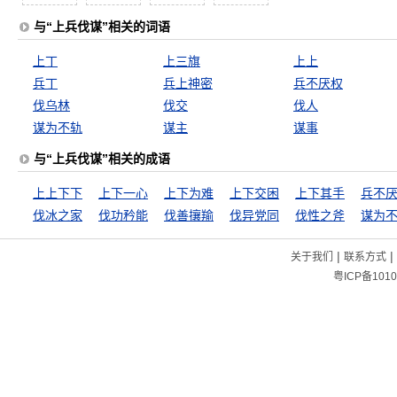
与“上兵伐谋”相关的词语
上丁
上三旗
上上
兵丁
兵上神密
兵不厌权
伐乌林
伐交
伐人
谋为不轨
谋主
谋事
与“上兵伐谋”相关的成语
上上下下
上下一心
上下为难
上下交困
上下其手
兵不
伐冰之家
伐功矜能
伐善攘羭
伐异党同
伐性之斧
谋为
|
|
关于我们
联系方式
粤ICP备1010