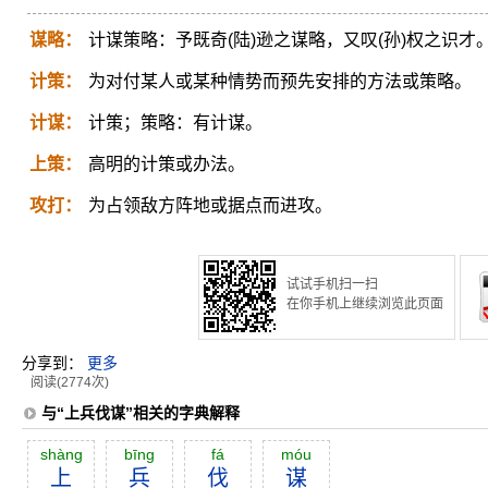
谋略：
计谋策略：予既奇(陆)逊之谋略，又叹(孙)权之识才
计策：
为对付某人或某种情势而预先安排的方法或策略。
计谋：
计策；策略：有计谋。
上策：
高明的计策或办法。
攻打：
为占领敌方阵地或据点而进攻。
试试手机扫一扫
在你手机上继续浏览此页面
分享到：
更多
阅读(2774次)
与“上兵伐谋”相关的字典解释
shàng
bīng
fá
móu
上
兵
伐
谋