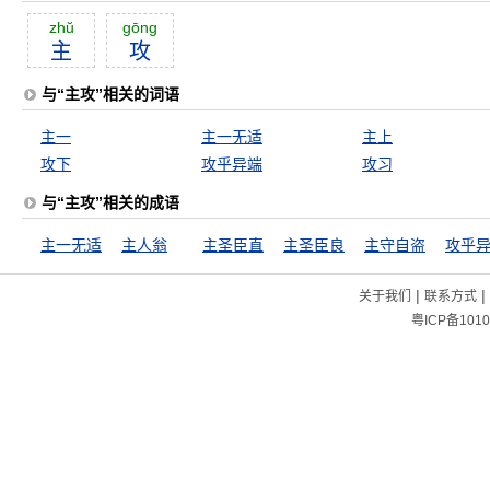
zhŭ
gōng
主
攻
与“主攻”相关的词语
主一
主一无适
主上
攻下
攻乎异端
攻习
与“主攻”相关的成语
主一无适
主人翁
主圣臣直
主圣臣良
主守自盗
攻乎
|
|
关于我们
联系方式
粤ICP备1010