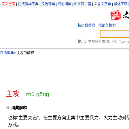
汉文学网
|
在线新华字典
|
汉语词典
|
成语词典
|
中文转拼音
|
文言文字典
|
繁体字转
按拼音检索
按部首检索
提示：
支持拼音查询，例：“wen xu
汉语词典
>
主攻的解释
主攻
zhǔ gōng
词典解释
也称“主要突击”。在主要方向上集中主要兵力、火力主动
方式。