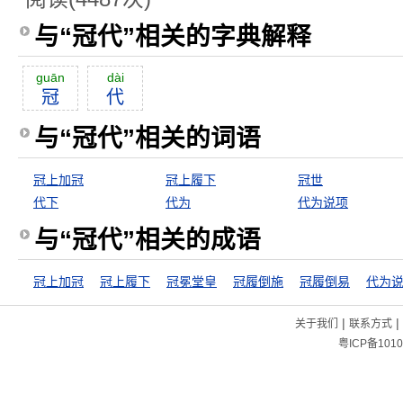
与“冠代”相关的字典解释
guān
dài
冠
代
与“冠代”相关的词语
冠上加冠
冠上履下
冠世
代下
代为
代为说项
与“冠代”相关的成语
冠上加冠
冠上履下
冠冕堂皇
冠履倒施
冠履倒易
代为
|
|
关于我们
联系方式
粤ICP备1010