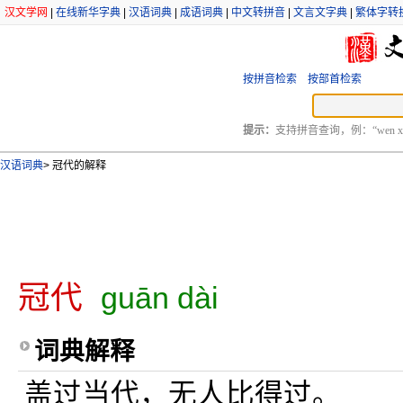
汉文学网
|
在线新华字典
|
汉语词典
|
成语词典
|
中文转拼音
|
文言文字典
|
繁体字转
按拼音检索
按部首检索
提示：
支持拼音查询，例：“wen xu
汉语词典
>
冠代的解释
冠代
guān dài
词典解释
盖过当代，无人比得过。