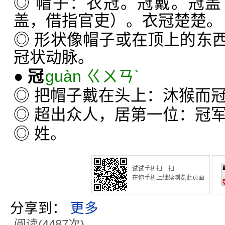
◎ 帽子：衣冠。冠戴。冠
盖，借指官吏）。衣冠楚楚。
◎ 形状像帽子或在顶上的东
冠状动脉。
●
冠
guàn ㄍㄨㄢˋ
◎ 把帽子戴在头上：沐猴而
◎ 超出众人，居第一位：冠
◎ 姓。
试试手机扫一扫
在你手机上继续浏览此页面
分享到：
更多
阅读(4487次)