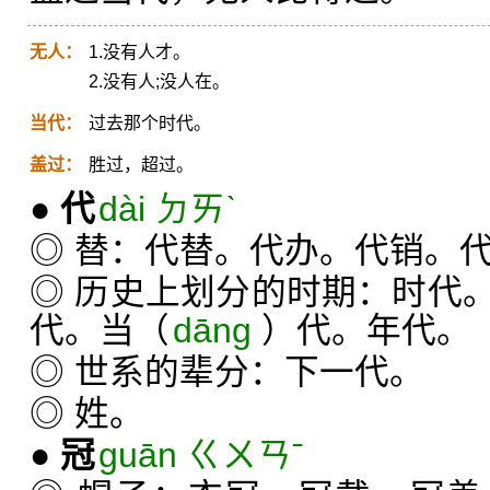
无人：
1.没有人才。
2.没有人;没人在。
当代：
过去那个时代。
盖过：
胜过，超过。
●
代
dài ㄉㄞˋ
◎ 替：代替。代办。代销。
◎ 历史上划分的时期：时代
代。当（
dāng
）代。年代。
◎ 世系的辈分：下一代。
◎ 姓。
●
冠
guān ㄍㄨㄢˉ