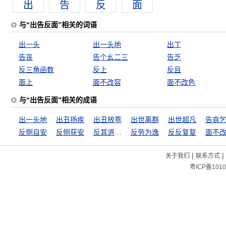
出
告
反
面
与“出告反面”相关的词语
出一头
出一头地
出丁
告丧
告个幺二三
告乏
反三角函数
反上
反且
面上
面不改容
面不改色
与“出告反面”相关的成语
出一头地
出丑扬疾
出丑放乖
出世离群
出世超凡
告哀
反侧自安
反侧获安
反其道而行之
反劳为逸
反反复复
面不
|
|
关于我们
联系方式
粤ICP备1010