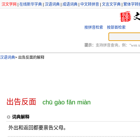
汉文学网
|
在线新华字典
|
汉语词典
|
成语词典
|
中文转拼音
|
文言文字典
|
繁体字转
按拼音检索
按部首检索
提示：
支持拼音查询，例：“wen xu
汉语词典
>
出告反面的解释
出告反面
chū gào fǎn miàn
词典解释
外出和返回都要禀告父母。