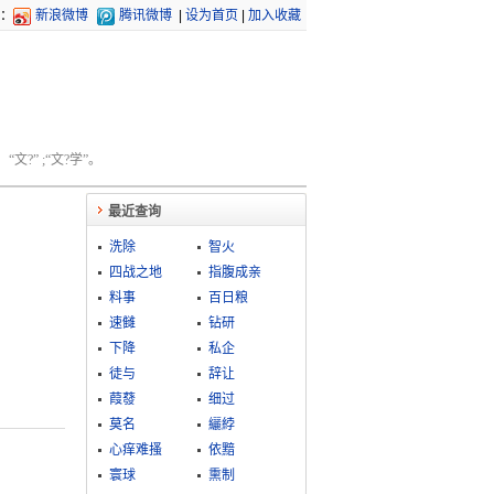
：
新浪微博
腾讯微博
|
设为首页
|
加入收藏
文?” ;“文?学”。
最近查询
洗除
智火
四战之地
指腹成亲
料事
百日粮
速雠
钻研
下降
私企
徒与
辞让
葭蕟
细过
莫名
纚綍
心痒难搔
依黯
寰球
熏制