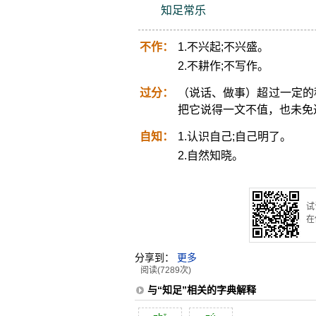
知足常乐
不作：
1.不兴起;不兴盛。
2.不耕作;不写作。
过分：
（说话、做事）超过一定的
把它说得一文不值，也未免
自知：
1.认识自己;自己明了。
2.自然知晓。
试
在
分享到：
更多
阅读(7289次)
与“知足”相关的字典解释