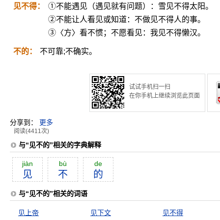
见不得：
①不能遇见（遇见就有问题）：雪见不得太阳。
②不能让人看见或知道：不做见不得人的事。
③〈方〉看不惯；不愿看见：我见不得懒汉。
不的：
不可靠;不确实。
试试手机扫一扫
在你手机上继续浏览此页面
分享到：
更多
阅读(4411次)
与“见不的”相关的字典解释
jiàn
bù
de
见
不
的
与“见不的”相关的词语
见上帝
见下文
见不得