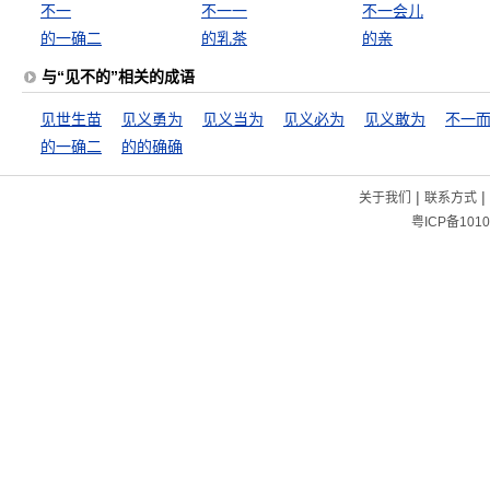
不一
不一一
不一会儿
的一确二
的乳茶
的亲
与“见不的”相关的成语
见世生苗
见义勇为
见义当为
见义必为
见义敢为
不一
的一确二
的的确确
|
|
关于我们
联系方式
粤ICP备1010