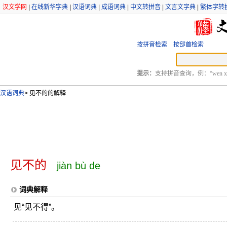
汉文学网
|
在线新华字典
|
汉语词典
|
成语词典
|
中文转拼音
|
文言文字典
|
繁体字转
按拼音检索
按部首检索
提示：
支持拼音查询，例：“wen xu
汉语词典
>
见不的的解释
见不的
jiàn bù de
词典解释
见“见不得”。