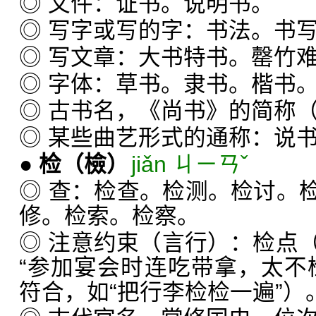
◎ 文件：证书。说明书。
◎ 写字或写的字：书法。书
◎ 写文章：大书特书。罄竹
◎ 字体：草书。隶书。楷书
◎ 古书名，《尚书》的简称（
◎ 某些曲艺形式的通称：说
●
检
（檢）
jiǎn ㄐㄧㄢˇ
◎ 查：检查。检测。检讨。
修。检索。检察。
◎ 注意约束（言行）：检点
“参加宴会时连吃带拿，太不
符合，如“把行李检检一遍”）