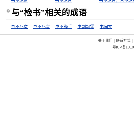
书不尽意
书不尽言
书不尽言，言不尽
与“检书”相关的成语
书不尽意
书不尽言
书不释手
书剑飘零
书同文，车同轨
|
|
关于我们
联系方式
粤ICP备1010