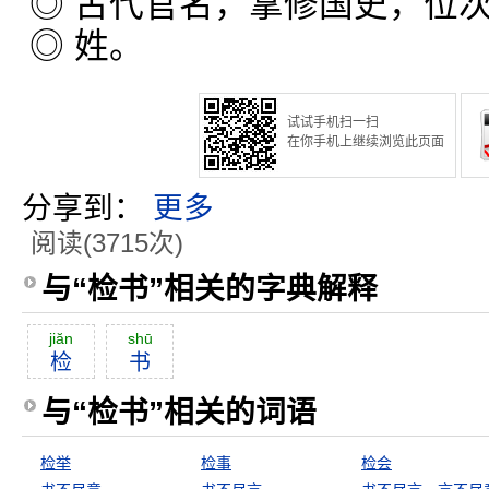
◎ 古代官名，掌修国史，位
◎ 姓。
试试手机扫一扫
在你手机上继续浏览此页面
分享到：
更多
阅读(3715次)
与“检书”相关的字典解释
jiăn
shū
检
书
与“检书”相关的词语
检举
检事
检会