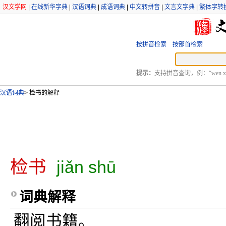
汉文学网
|
在线新华字典
|
汉语词典
|
成语词典
|
中文转拼音
|
文言文字典
|
繁体字转
按拼音检索
按部首检索
提示：
支持拼音查询，例：“wen xu
汉语词典
>
检书的解释
检书
jiǎn shū
词典解释
翻阅书籍。