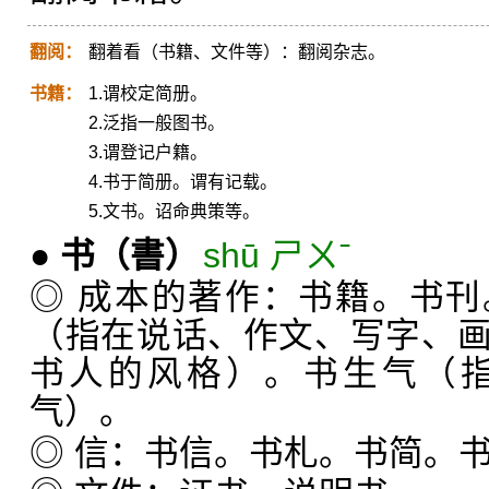
翻阅：
翻着看（书籍、文件等）：翻阅杂志。
书籍：
1.谓校定简册。
2.泛指一般图书。
3.谓登记户籍。
4.书于简册。谓有记载。
5.文书。诏命典策等。
●
书
（書）
shū ㄕㄨˉ
◎ 成本的著作：书籍。书
（指在说话、作文、写字、
书人的风格）。书生气（
气）。
◎ 信：书信。书札。书简。