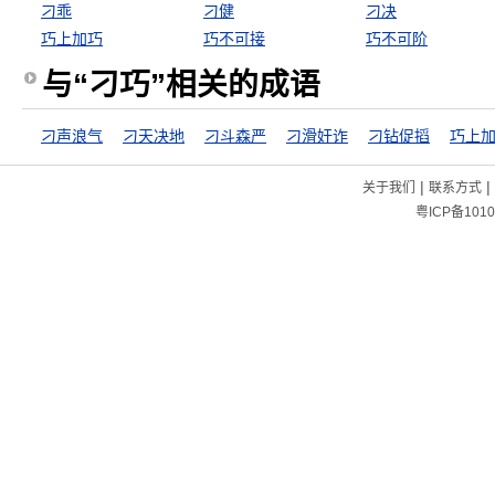
刁乖
刁健
刁决
巧上加巧
巧不可接
巧不可阶
与“刁巧”相关的成语
刁声浪气
刁天决地
刁斗森严
刁滑奸诈
刁钻促搯
巧上
|
|
关于我们
联系方式
粤ICP备1010