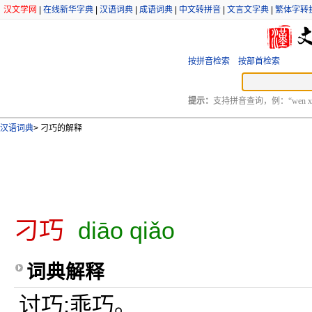
汉文学网
|
在线新华字典
|
汉语词典
|
成语词典
|
中文转拼音
|
文言文字典
|
繁体字转
按拼音检索
按部首检索
提示：
支持拼音查询，例：“wen xu
汉语词典
>
刁巧的解释
刁巧
diāo qiǎo
词典解释
讨巧;乖巧。