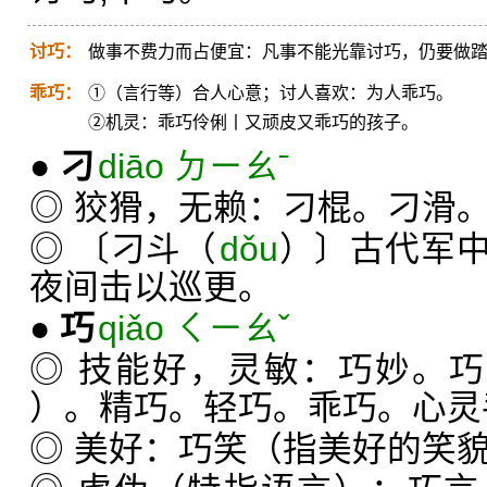
讨巧：
做事不费力而占便宜：凡事不能光靠讨巧，仍要做
乖巧：
①（言行等）合人心意；讨人喜欢：为人乖巧。
②机灵：乖巧伶俐丨又顽皮又乖巧的孩子。
●
刁
diāo ㄉㄧㄠˉ
◎ 狡猾，无赖：刁棍。刁滑
◎ 〔刁斗（
dǒu
）〕古代军
夜间击以巡更。
●
巧
qiǎo ㄑㄧㄠˇ
◎ 技能好，灵敏：巧妙。
）。精巧。轻巧。乖巧。心灵
◎ 美好：巧笑（指美好的笑