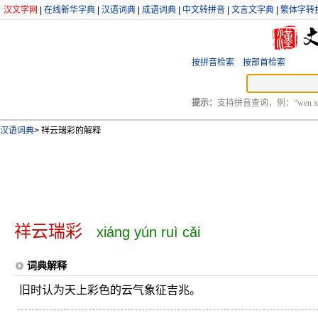
汉文学网
|
在线新华字典
|
汉语词典
|
成语词典
|
中文转拼音
|
文言文字典
|
繁体字转
按拼音检索
按部首检索
提示：
支持拼音查询，例：“wen xu
汉语词典
>
祥云瑞彩的解释
祥云瑞彩
xiáng yún ruì cǎi
词典解释
旧时认为天上彩色的云气象征吉兆。