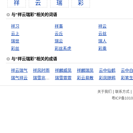
祥
云
瑞
彩
与“祥云瑞彩”相关的词语
祥习
祥事
祥云
云上
云丘
云丝
瑞世
瑞云
瑞人
彩丝
彩丝系虎
彩乘
与“祥云瑞彩”相关的成语
祥云瑞气
祥风时雨
祥麟威凤
祥麟瑞凤
云中仙鹤
云中
瑞气祥云
瑞雪兆丰年
瑞雪霏霏
彩云易散
彩凤随鸦
彩笔
|
|
关于我们
联系方式
粤ICP备1010