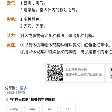
云气：
1.云雾﹐雾气。
2.道家语。指人体内的秽浊之气。
彩色：
1.多种颜色。
2.光彩，光荣。
认为：
对人或事物确定某种看法﹐做出某种判断。
象征：
①以具体的事物体现某种特殊意义：红色象征革命
②用以体现某种特殊意义的事物：鸽子是和平的象
试试手机扫一扫
在你手机上继续浏览此页面
分享到：
更多
阅读(4318次)
与“祥云瑞彩”相关的字典解释
xiáng
yún
ruì
căi