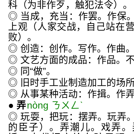
科（为非作歹，触犯法令）。
◎ 当成，充当：作罢。作保
上观（人家交战，自己站在
败）。
◎ 创造：创作。写作。作曲
◎ 文艺方面的成品：作品。
◎ 同“做”。
◎ 旧时手工业制造加工的场
◎ 从事某种活动：作揖。作
●
弄
nòng ㄋㄨㄥˋ
◎ 玩耍，把玩：摆弄。玩弄
的臣子）。弄潮儿。戏弄。