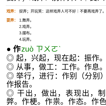
戏弄：
捉弄；开玩笑：这样戏弄人可不好｜不要再戏弄了
耍弄：
1.舞弄。
2.戏弄。
3.摆布。
4.玩弄。
●
作
zuò ㄗㄨㄛˋ
◎ 起，兴起，现在起：振作
◎ 从事，做工：工作。作息
◎ 举行，进行：作别（分别
作报告。
◎ 干出，做出，表现出，
弊。作梗。作祟。作态。作