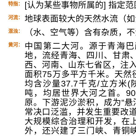
[认为某些事物所属的] 指定
特指：
地球表面较大的天然水流（如
河流：
（水、空气等）含有杂质，不
混浊：
中国第二大河。源于青海巴
黄河：
地，流经青海、四川、甘肃
西、河南、山东七省区，注入
面积75万多平方千米。天然
均含沙量37.7千克/立方米
吨，均居世界大河之首。9
原。下游泥沙淤积，成为“悬河
常决口泛滥，并发生重要改道
大规模综合治理和开发，在
外，还兴建了三门峡、青铜