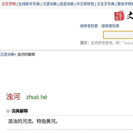
汉文学网
|
在线新华字典
|
汉语词典
|
成语词典
|
中文转拼音
|
文言文字典
|
繁体字转
按拼音检索
按部首检索
提示：
支持拼音查询，例：“wen xu
汉语词典
>
浊河的解释
浊河
zhuó hé
词典解释
混浊的河流。特指黄河。