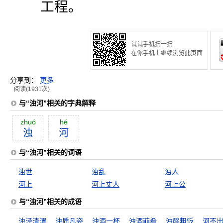
工程。
试试手机扫一扫
在你手机上继续浏览此页面
分享到：
更多
阅读(1931次)
与“浊河”相关的字典解释
zhuó
hé
浊
河
与“浊河”相关的词语
浊世
浊乱
浊人
河上
河上丈人
河上公
与“浊河”相关的成语
浊泾清渭
浊质凡姿
浊酒一杯
浊酒菲肴
浊醪粗饭
河不