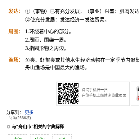
发达：
①（事物）已有充分发展；（事业）兴盛：肌肉发
②使充分发展：发达经济ㄧ发达贸易。
周围：
1.环绕着中心的部分。
2.周匝，围绕一周。
3.指圆形物之周边。
渔场：
鱼类、虾蟹类或其他水生经济动物在一定季节内聚
舟山渔场是中国最大的渔场。
试试手机扫一扫
在你手机上继续浏览此页面
分享到：
更多
阅读(2666次)
与“舟山市”相关的字典解释
zhōu
shān
shì