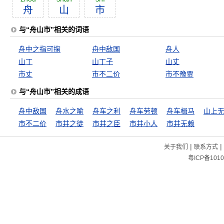
舟
山
市
与“舟山市”相关的词语
舟中之指可掬
舟中敌国
舟人
山丁
山丁子
山丈
市丈
市不二价
市不豫贾
与“舟山市”相关的成语
舟中敌国
舟水之喻
舟车之利
舟车劳顿
舟车楫马
市不二价
市井之徒
市井之臣
市井小人
市井无赖
|
|
关于我们
联系方式
粤ICP备1010