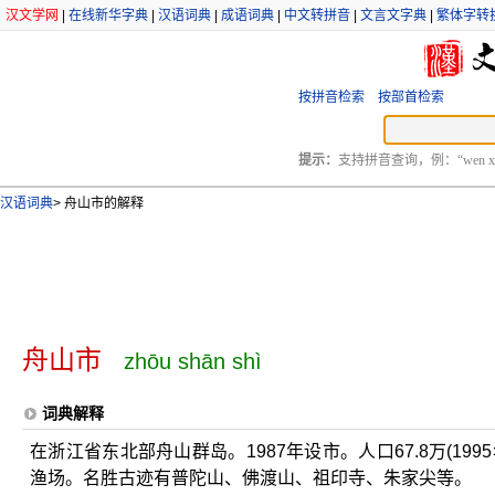
汉文学网
|
在线新华字典
|
汉语词典
|
成语词典
|
中文转拼音
|
文言文字典
|
繁体字转
按拼音检索
按部首检索
提示：
支持拼音查询，例：“wen xu
汉语词典
>
舟山市的解释
舟山市
zhōu shān shì
词典解释
在浙江省东北部舟山群岛。1987年设市。人口67.8万(1
渔场。名胜古迹有普陀山、佛渡山、祖印寺、朱家尖等。