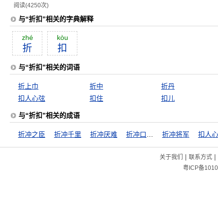
阅读(4250次)
与“折扣”相关的字典解释
zhé
kòu
折
扣
与“折扣”相关的词语
折上巾
折中
折丹
扣人心弦
扣住
扣儿
与“折扣”相关的成语
折冲之臣
折冲千里
折冲厌难
折冲口舌之间
折冲将军
扣人
|
|
关于我们
联系方式
粤ICP备1010