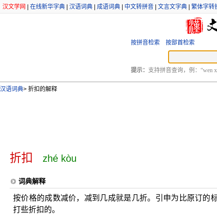
汉文学网
|
在线新华字典
|
汉语词典
|
成语词典
|
中文转拼音
|
文言文字典
|
繁体字转
按拼音检索
按部首检索
提示：
支持拼音查询，例：“wen xu
汉语词典
>
折扣的解释
折扣
zhé kòu
词典解释
按价格的成数减价，减到几成就是几折。引申为比原订的
打些折扣的。