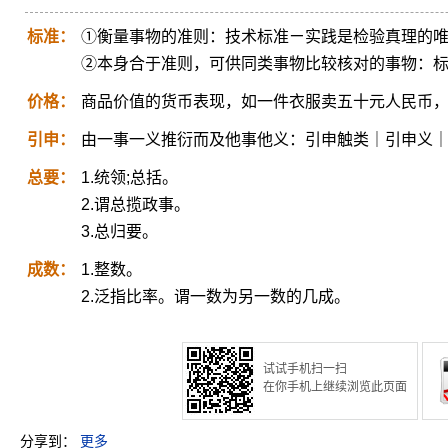
标准：
①衡量事物的准则：技术标准ㄧ实践是检验真理的
②本身合于准则，可供同类事物比较核对的事物：
价格：
商品价值的货币表现，如一件衣服卖五十元人民币
引申：
由一事一义推衍而及他事他义：引申触类｜引申义
总要：
1.统领;总括。
2.谓总揽政事。
3.总归要。
成数：
1.整数。
2.泛指比率。谓一数为另一数的几成。
试试手机扫一扫
在你手机上继续浏览此页面
分享到：
更多