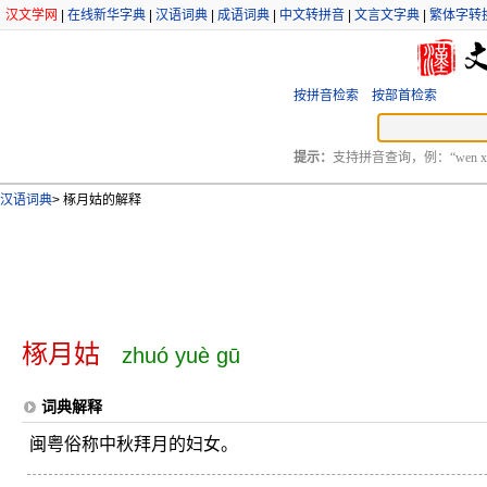
汉文学网
|
在线新华字典
|
汉语词典
|
成语词典
|
中文转拼音
|
文言文字典
|
繁体字转
按拼音检索
按部首检索
提示：
支持拼音查询，例：“wen xu
汉语词典
>
椓月姑的解释
椓月姑
zhuó yuè gū
词典解释
闽粤俗称中秋拜月的妇女。