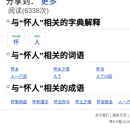
分享到：
更多
阅读(6338次)
与“怀人”相关的字典解释
huái
rén
怀
人
与“怀人”相关的词语
怀乡
怀乡之情
怀书
人一己百
人丁
人丁兴旺
与“怀人”相关的成语
怀冤抱屈
怀刺漫灭
怀古伤今
怀土之情
怀安败名
人一
|
|
关于我们
联系方式
粤ICP备1010