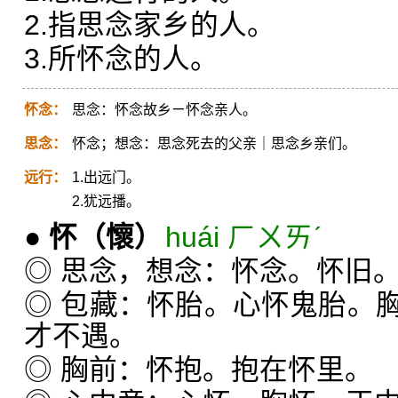
2.指思念家乡的人。
3.所怀念的人。
怀念：
思念：怀念故乡ㄧ怀念亲人。
思念：
怀念；想念：思念死去的父亲｜思念乡亲们。
远行：
1.出远门。
2.犹远播。
●
怀
（懷）
huái ㄏㄨㄞˊ
◎ 思念，想念：怀念。怀旧
◎ 包藏：怀胎。心怀鬼胎。
才不遇。
◎ 胸前：怀抱。抱在怀里。