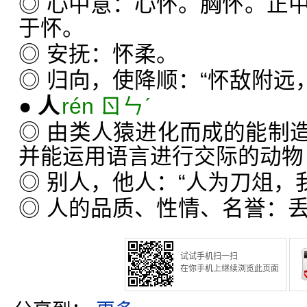
◎ 心中意：心怀。胸怀。正
于怀。
◎ 安抚：怀柔。
◎ 归向，使降顺：“怀敌附远
●
人
rén ㄖㄣˊ
◎ 由类人猿进化而成的能制
并能运用语言进行交际的动物
◎ 别人，他人：“人为刀俎，
◎ 人的品质、性情、名誉：
试试手机扫一扫
在你手机上继续浏览此页面