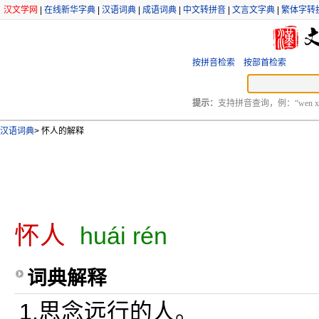
汉文学网
|
在线新华字典
|
汉语词典
|
成语词典
|
中文转拼音
|
文言文字典
|
繁体字转
按拼音检索
按部首检索
提示：
支持拼音查询，例：“wen xu
汉语词典
>
怀人的解释
怀人
huái rén
词典解释
1.思念远行的人。