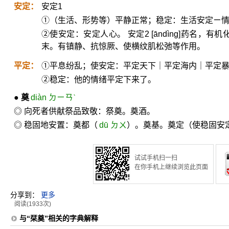
安定：
安定1
①（生活、形势等）平静正常；稳定：生活安定ㄧ
②使安定：安定人心。 安定2 [āndìng]药名，有机
末。有镇静、抗惊厥、使横纹肌松弛等作用。
平定：
①平息纷乱；使安定：平定天下｜平定海内｜平定
②稳定：他的情绪平定下来了。
●
奠
diàn ㄉㄧㄢˋ
◎ 向死者供献祭品致敬：祭奠。奠酒。
◎ 稳固地安置：奠都（
dū ㄉㄨ
）。奠基。奠定（使稳固安定
试试手机扫一扫
在你手机上继续浏览此页面
分享到：
更多
阅读(1933次)
与“栞奠”相关的字典解释