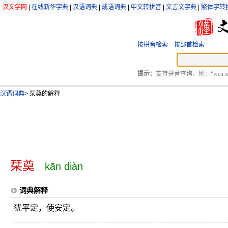
汉文学网
|
在线新华字典
|
汉语词典
|
成语词典
|
中文转拼音
|
文言文字典
|
繁体字转
按拼音检索
按部首检索
提示：
支持拼音查询，例：“wen xu
汉语词典
>
栞奠的解释
栞奠
kān diàn
词典解释
犹平定，使安定。