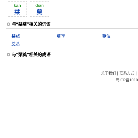
kān
diàn
栞
奠
与“栞奠”相关的词语
栞旅
奠享
奠仪
奠基
与“栞奠”相关的成语
|
|
关于我们
联系方式
粤ICP备1010