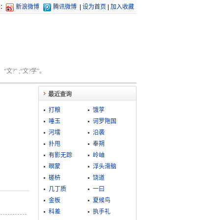
：
新浪微博
腾讯微博
|
设为首页
|
加入收藏
文?” ;“文?学”。
最近查询
打粮
饿莩
唾玉
诃罗陁国
河壖
沿袭
扑甩
奉朔
有影无踪
岭岫
暝蒙
浮头滑脑
槎枿
饶道
几丁质
一曰
金板
夏候鸟
科差
执手礼