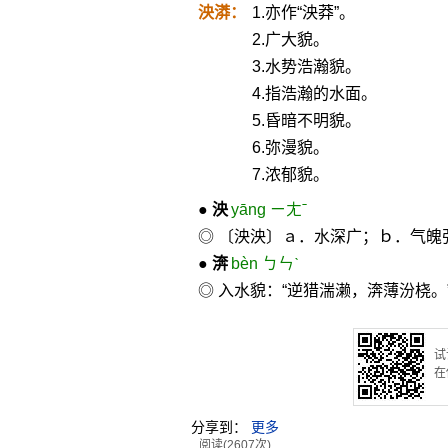
泱漭：
1.亦作“泱莽”。
2.广大貌。
3.水势浩瀚貌。
4.指浩瀚的水面。
5.昏暗不明貌。
6.弥漫貌。
7.浓郁貌。
●
泱
yāng ㄧㄤˉ
◎ 〔泱泱〕ａ．水深广；ｂ．气魄
●
渀
bèn ㄅㄣˋ
◎ 入水貌：“逆猎湍濑，渀薄汾桡。
试
在
分享到：
更多
阅读(2607次)