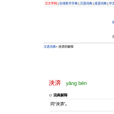
汉文学网
|
在线新华字典
|
汉语词典
|
成语词典
|
中
汉语词典
>
泱渀的解释
泱渀
yāng bēn
词典解释
同“泱漭”。