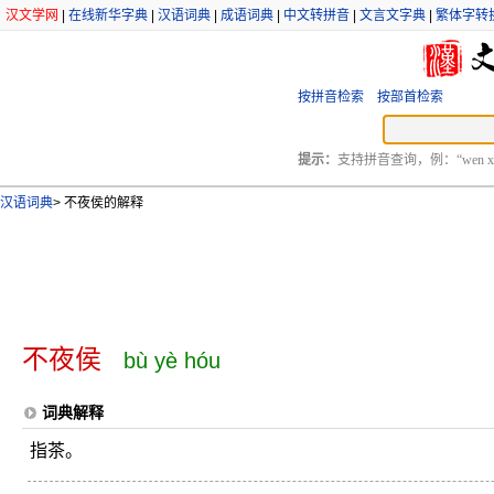
汉文学网
|
在线新华字典
|
汉语词典
|
成语词典
|
中文转拼音
|
文言文字典
|
繁体字转
按拼音检索
按部首检索
提示：
支持拼音查询，例：“wen xu
汉语词典
>
不夜侯的解释
不夜侯
bù yè hóu
词典解释
指茶。