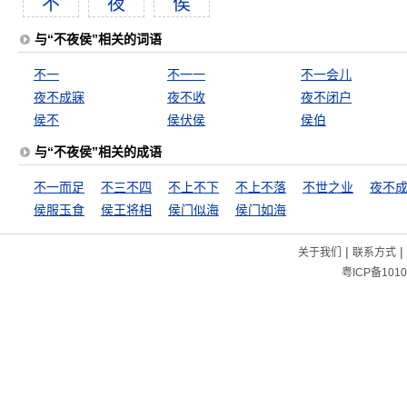
不
夜
侯
与“不夜侯”相关的词语
不一
不一一
不一会儿
夜不成寐
夜不收
夜不闭户
侯不
侯伏侯
侯伯
与“不夜侯”相关的成语
不一而足
不三不四
不上不下
不上不落
不世之业
夜不
侯服玉食
侯王将相
侯门似海
侯门如海
|
|
关于我们
联系方式
粤ICP备1010