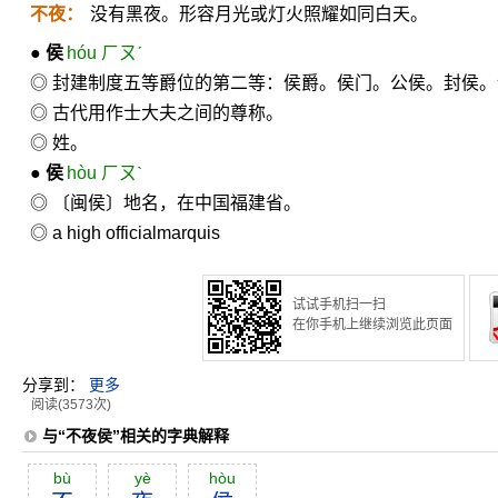
不夜：
没有黑夜。形容月光或灯火照耀如同白天。
●
侯
hóu ㄏㄡˊ
◎ 封建制度五等爵位的第二等：侯爵。侯门。公侯。封侯
◎ 古代用作士大夫之间的尊称。
◎ 姓。
●
侯
hòu ㄏㄡˋ
◎ 〔闽侯〕地名，在中国福建省。
◎
a high official
marquis
试试手机扫一扫
在你手机上继续浏览此页面
分享到：
更多
阅读(3573次)
与“不夜侯”相关的字典解释
bù
yè
hòu