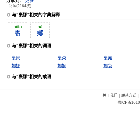
分享到：
更多
阅读(2164次)
与“褭娜”相关的字典解释
niăo
nà
褭
娜
与“褭娜”相关的词语
褭娉
褭朶
褭窕
娜娜
娜婀
娜袅
与“褭娜”相关的成语
|
|
关于我们
联系方式
粤ICP备1010