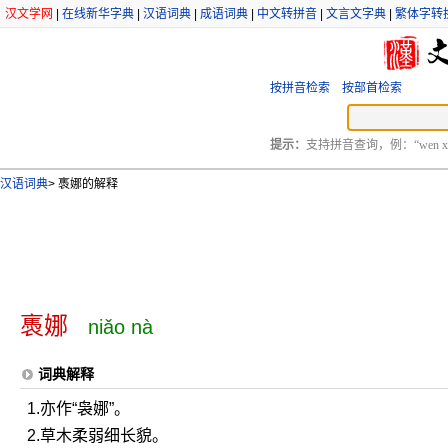
汉文学网
|
在线新华字典
|
汉语词典
|
成语词典
|
中文转拼音
|
文言文字典
|
繁体字转
按拼音检索
按部首检索
提示：
支持拼音查询，例：“wen xu
汉语词典
>
褭娜的解释
褭娜
niǎo nà
词典解释
1.亦作“袅娜”。
2.草木柔弱细长貌。