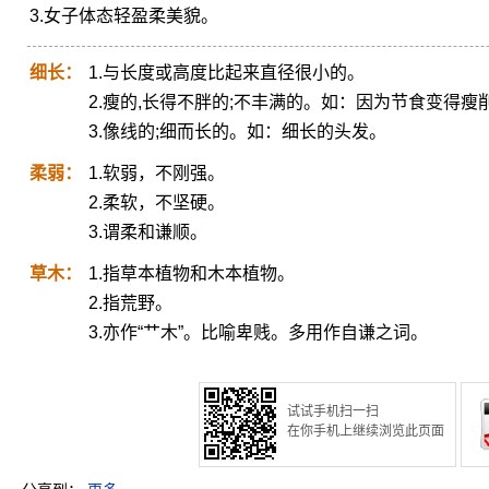
3.女子体态轻盈柔美貌。
细长：
1.与长度或高度比起来直径很小的。
2.瘦的,长得不胖的;不丰满的。如：因为节食变得瘦
3.像线的;细而长的。如：细长的头发。
柔弱：
1.软弱，不刚强。
2.柔软，不坚硬。
3.谓柔和谦顺。
草木：
1.指草本植物和木本植物。
2.指荒野。
3.亦作“艹木”。比喻卑贱。多用作自谦之词。
试试手机扫一扫
在你手机上继续浏览此页面