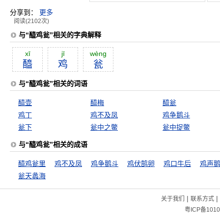
分享到：
更多
阅读(2102次)
与“醯鸡瓮”相关的字典解释
xī
jī
wèng
醯
鸡
瓮
与“醯鸡瓮”相关的词语
醯壶
醯梅
醯瓮
鸡丁
鸡不及凤
鸡争鹅斗
瓮下
瓮中之鳖
瓮中捉鳖
与“醯鸡瓮”相关的成语
醯鸡瓮里
鸡不及凤
鸡争鹅斗
鸡伏鹄卵
鸡口牛后
鸡声
瓮天蠡海
|
|
关于我们
联系方式
粤ICP备1010