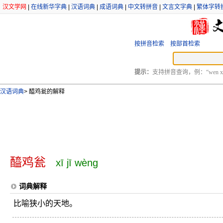
汉文学网
|
在线新华字典
|
汉语词典
|
成语词典
|
中文转拼音
|
文言文字典
|
繁体字转
按拼音检索
按部首检索
提示：
支持拼音查询，例：“wen xu
汉语词典
>
醯鸡瓮的解释
醯鸡瓮
xī jī wèng
词典解释
比喻狭小的天地。