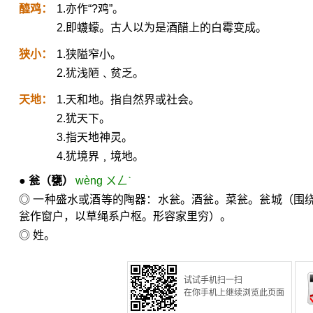
醯鸡：
1.亦作“?鸡”。
2.即蠛蠓。古人以为是酒醋上的白霉变成。
狭小：
1.狭隘窄小。
2.犹浅陋﹑贫乏。
天地：
1.天和地。指自然界或社会。
2.犹天下。
3.指天地神灵。
4.犹境界﹐境地。
●
瓮
（甕）
wèng ㄨㄥˋ
◎ 一种盛水或酒等的陶器：水瓮。酒瓮。菜瓮。瓮城（围
瓮作窗户，以草绳系户枢。形容家里穷）。
◎ 姓。
试试手机扫一扫
在你手机上继续浏览此页面