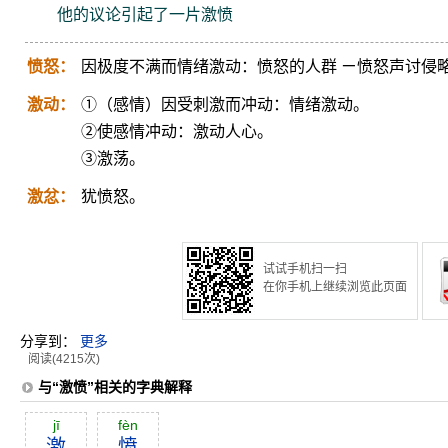
他的议论引起了一片激愤
愤怒：
因极度不满而情绪激动：愤怒的人群 ㄧ愤怒声讨侵
激动：
①（感情）因受刺激而冲动：情绪激动。
②使感情冲动：激动人心。
③激荡。
激忿：
犹愤怒。
试试手机扫一扫
在你手机上继续浏览此页面
分享到：
更多
阅读(4215次)
与“激愤”相关的字典解释
jī
fèn
激
愤