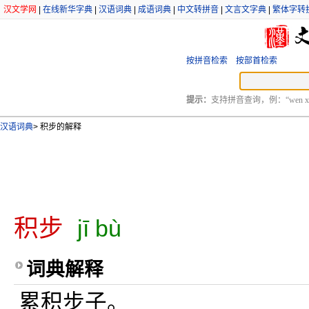
汉文学网
|
在线新华字典
|
汉语词典
|
成语词典
|
中文转拼音
|
文言文字典
|
繁体字转
按拼音检索
按部首检索
提示：
支持拼音查询，例：“wen xu
汉语词典
>
积步的解释
积步
jī bù
词典解释
累积步子。