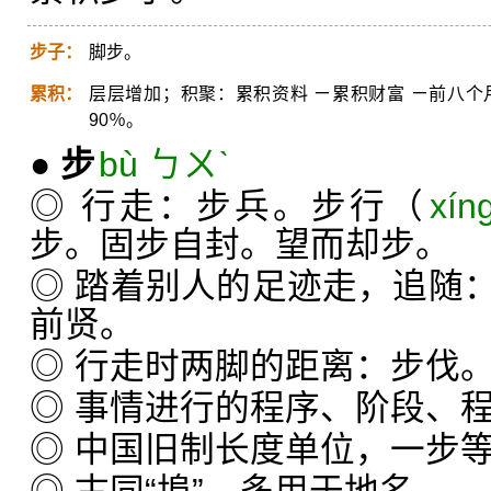
步子：
脚步。
累积：
层层增加；积聚：累积资料 ㄧ累积财富 ㄧ前八
90％。
●
步
bù ㄅㄨˋ
◎ 行走：步兵。步行（
xín
步。固步自封。望而却步。
◎ 踏着别人的足迹走，追随
前贤。
◎ 行走时两脚的距离：步伐
◎ 事情进行的程序、阶段、
◎ 中国旧制长度单位，一步