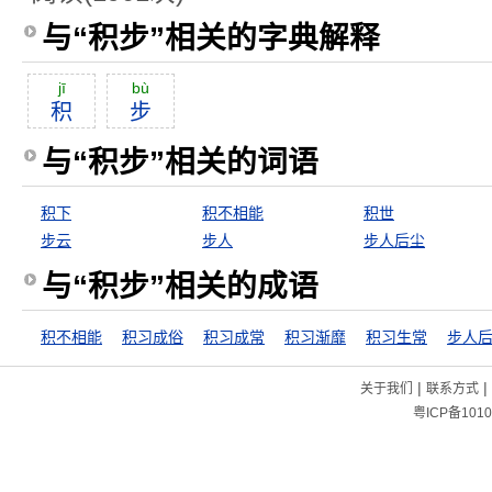
与“积步”相关的字典解释
jī
bù
积
步
与“积步”相关的词语
积下
积不相能
积世
步云
步人
步人后尘
与“积步”相关的成语
积不相能
积习成俗
积习成常
积习渐靡
积习生常
步人
|
|
关于我们
联系方式
粤ICP备1010