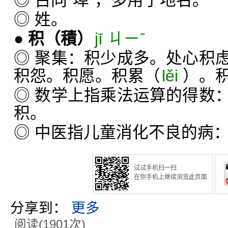
◎ 古同“埠”，多用于地名。
◎ 姓。
●
积
（積）
jī ㄐㄧˉ
◎ 聚集：积少成多。处心积
积怨。积愿。积累（
lěi
）。
◎ 数学上指乘法运算的得数
积。
◎ 中医指儿童消化不良的病
试试手机扫一扫
在你手机上继续浏览此页面
分享到：
更多
阅读(1901次)