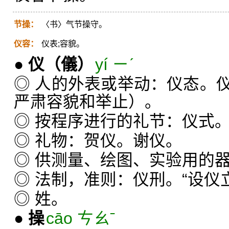
节操：
〈书〉气节操守。
仪容：
仪表;容貌。
●
仪
（儀）
yí ㄧˊ
◎ 人的外表或举动：仪态。
严肃容貌和举止）。
◎ 按程序进行的礼节：仪式
◎ 礼物：贺仪。谢仪。
◎ 供测量、绘图、实验用的
◎ 法制，准则：仪刑。“设仪
◎ 姓。
●
操
cāo ㄘㄠˉ