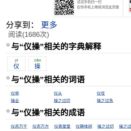
试试手机扫一扫
在你手机上继续浏览此页面
分享到：
更多
阅读(1686次)
与“仪操”相关的字典解释
yí
cāo
仪
操
与“仪操”相关的词语
仪举
仪从
仪仗
操业
操之过切
操之过急
与“仪操”相关的成语
仪态万千
仪态万方
仪表堂堂
仪静体闲
操之过切
操之