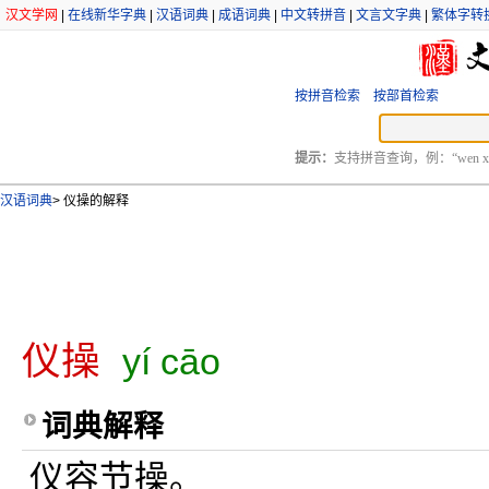
汉文学网
|
在线新华字典
|
汉语词典
|
成语词典
|
中文转拼音
|
文言文字典
|
繁体字转
按拼音检索
按部首检索
提示：
支持拼音查询，例：“wen xu
汉语词典
>
仪操的解释
仪操
yí cāo
词典解释
仪容节操。