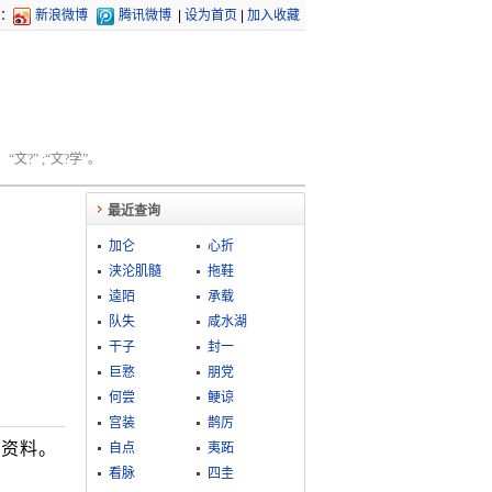
：
新浪微博
腾讯微博
|
设为首页
|
加入收藏
文?” ;“文?学”。
最近查询
加仑
心折
浃沦肌髓
拖鞋
逵陌
承载
队失
咸水湖
干子
封一
巨憝
朋党
何尝
鲠谅
宫装
鹊厉
务资料。
自点
夷跖
看脉
四圭